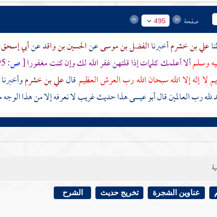
صفحة
495
علي بن خشرم
أخبرنا
الفضل بن موسى
عن
الحسين بن واقد
عن
أبي إسحق
ليه وسلم
ألا أعلمك كلمات إذا قلتهن غفر الله لك وإن كنت مغفورا
[
ص:
495 ]
يم لا إله إلا الله سبحان الله رب العرش العظيم
قال
علي بن خشرم
وأخبرنا
 لله رب العالمين قال أبو عيسى هذا حديث غريب لا نعرفه إلا من هذا الوج
ية
عناوين الشجرة
تخريج حديث
الشرح