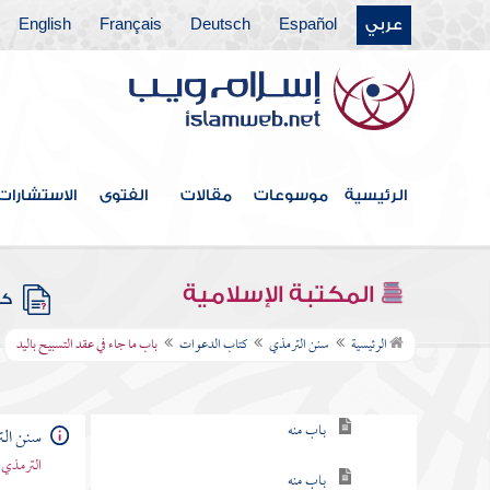
عربي
Español
Deutsch
Français
English
كتاب الاستئذان والآداب
كتاب الأدب
كتاب الأمثال
كتاب فضائل القرآن
الرئيسية
موسوعات
مقالات
الفتوى
الاستشارات
كتاب القراءات
كتاب تفسير القرآن
المكتبة الإسلامية
كتب
كتاب الدعوات
الرئيسية
سنن الترمذي
كتاب الدعوات
باب ما جاء في عقد التسبيح باليد
باب ما جاء في فضل الدعاء
باب منه
سنن ال
الترمذي 
باب منه