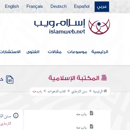
عربي
Español
Deutsch
Français
English
كتاب الاستئذان والآداب
كتاب الأدب
كتاب الأمثال
كتاب فضائل القرآن
الرئيسية
موسوعات
مقالات
الفتوى
الاستشارات
كتاب القراءات
كتاب تفسير القرآن
المكتبة الإسلامية
كتب
كتاب الدعوات
الرئيسية
سنن الترمذي
كتاب الدعوات
باب منه
باب ما جاء في فضل الدعاء
باب منه
سنن ال
الترمذي 
باب منه