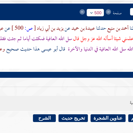
صفحة
500
أحمد بن منيع
حدثنا
عبيدة بن حميد
عن
يزيد بن أبي زياد
[
ص:
500 ]
عن
عب
لمني شيئا أسأله الله عز وجل قال
سل الله العافية فمكثت أياما ثم جئت فقلت 
ه سل الله العافية في الدنيا والآخرة
قال أبو عيسى هذا حديث صحيح
وعب
ية
عناوين الشجرة
تخريج حديث
الشرح