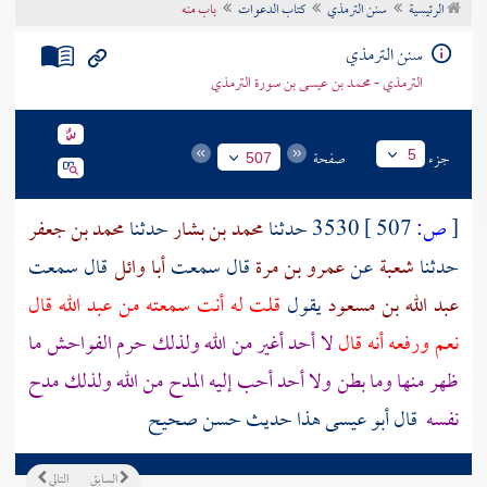
الرئيسية
سنن الترمذي
كتاب الدعوات
باب منه
تراجم الأعلام
سنن الترمذي
الترمذي - محمد بن عيسى بن سورة الترمذي
جزء
صفحة
5
507
[
ص:
507 ]
3530 حدثنا
محمد بن بشار
حدثنا
محمد بن جعفر
حدثنا
شعبة
عن
عمرو بن مرة
قال سمعت
أبا وائل
قال سمعت
عبد الله بن مسعود
يقول
قلت له أنت سمعته من
عبد الله
قال
نعم ورفعه أنه قال
لا أحد أغير من الله ولذلك حرم الفواحش ما
ظهر منها وما بطن ولا أحد أحب إليه المدح من الله ولذلك مدح
نفسه
قال أبو عيسى هذا حديث حسن صحيح
السابق
التالي