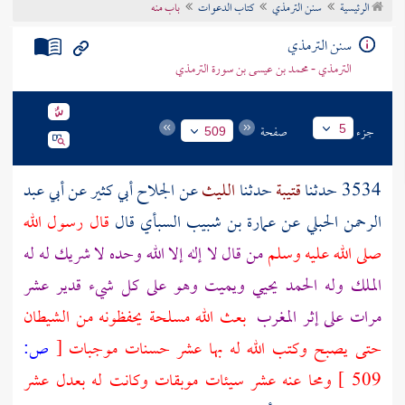
الرئيسية
سنن الترمذي
كتاب الدعوات
باب منه
تراجم الأعلام
سنن الترمذي
الترمذي - محمد بن عيسى بن سورة الترمذي
جزء
صفحة
5
509
3534 حدثنا
قتيبة
حدثنا
الليث
عن
الجلاح أبي كثير
عن
أبي عبد
الرحمن الحبلي
عن
عمارة بن شبيب السبأي
قال
قال رسول الله
صلى الله عليه وسلم
من قال لا إله إلا الله وحده لا شريك له له
الملك وله الحمد يحيي ويميت وهو على كل شيء قدير عشر
مرات على إثر المغرب
بعث الله مسلحة يحفظونه من الشيطان
حتى يصبح وكتب الله له بها عشر حسنات موجبات
[
ص:
509 ]
ومحا عنه عشر سيئات موبقات وكانت له بعدل عشر