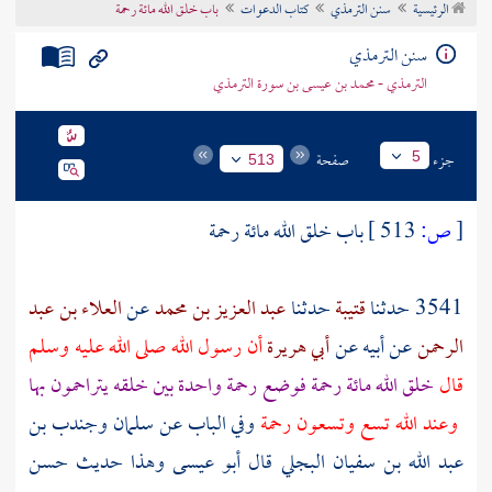
الرئيسية
سنن الترمذي
كتاب الدعوات
باب خلق الله مائة رحمة
تراجم الأعلام
سنن الترمذي
الترمذي - محمد بن عيسى بن سورة الترمذي
جزء
صفحة
5
513
[
ص:
513 ]
باب خلق الله مائة رحمة
3541 حدثنا
قتيبة
حدثنا
عبد العزيز بن محمد
عن
العلاء بن عبد
الرحمن
عن
أبيه
عن
أبي هريرة
أن رسول الله صلى الله عليه وسلم
قال
خلق الله مائة رحمة فوضع رحمة واحدة بين خلقه يتراحمون بها
وعند الله تسع وتسعون رحمة
وفي الباب عن سلمان وجندب بن
عبد الله بن سفيان البجلي قال أبو عيسى وهذا حديث حسن