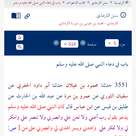
الرئيسية
سنن الترمذي
كتاب الدعوات
باب في دعاء النبي صلى الله عليه وسلم
تراجم الأعلام
سنن الترمذي
الترمذي - محمد بن عيسى بن سورة الترمذي
جزء
صفحة
5
518
باب في دعاء النبي صلى الله عليه وسلم
3551 حدثنا
محمود بن غيلان
حدثنا
أبو داود الحفري
عن
سفيان الثوري
عن
عمرو بن مرة
عن
عبد الله بن الحارث
عن
طليق بن قيس
عن
ابن عباس
قال
كان النبي صلى الله عليه وسلم
يدعو يقول
رب أعني ولا تعن علي وانصرني ولا تنصر علي وامكر
لي ولا تمكر علي
واهدني ويسر الهدى لي وانصرني على من
[
ص: