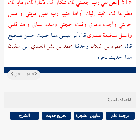
518 ]
بغى علي رب اجعلني لك شكارا لك ذكارا لك رهابا لك
مطواعا لك مخبتا إليك أواها منيبا رب تقبل توبتي واغسل
حوبتي وأجب دعوتي وثبت حجتي وسدد لساني واهد قلبي
واسلل سخيمة صدري
قال أبو عيسى هذا حديث حسن صحيح
قال
محمود بن غيلان
وحدثنا
محمد بن بشر العبدي
عن
سفيان
هذا الحديث نحوه
السابق
التالي
الخدمات العلمية
ترجمة علم
عناوين الشجرة
تخريج حديث
الشرح