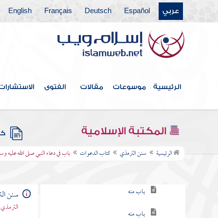
عربي
Español
Deutsch
Français
English
كتاب الاستئذان والآداب
كتاب الأدب
كتاب الأمثال
كتاب فضائل القرآن
الرئيسية
موسوعات
مقالات
الفتوى
الاستشارات
كتاب القراءات
كتاب تفسير القرآن
المكتبة الإسلامية
كتب
كتاب الدعوات
الرئيسية
سنن الترمذي
كتاب الدعوات
باب في دعاء النبي صلى الله عليه وس
باب ما جاء في فضل الدعاء
باب منه
سنن ال
الترمذي 
باب منه