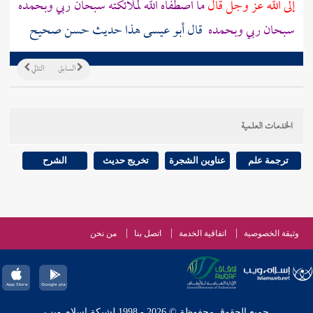
إلى الله عز وجل قال
ما اصطفاه الله لملائكته سبحان ربي وبحمده
سبحان ربي وبحمده
قال أبو عيسى هذا حديث حسن صحيح
السابق
التالي
الخدمات العلمية
ترجمة علم
عناوين الشجرة
تخريج حديث
الشرح
وثيقة الخصوصية
اتفاقية الخدمة
اتصل بنا
من نحن
جميع الحقوق محفوظة © 2026 - 1998 لشبكة إسلام ويب