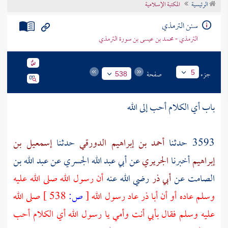
الرئيسية
المكتبة الإسلامية
تراجم الأعلام
سنن الترمذي
الترمذي - محمد بن عيسى بن سورة الترمذي
جزء
صفحة
5
538
باب أي الكلام أحب إلى الله
3593 حدثنا
أحمد بن إبراهيم الدورقي
حدثنا
إسمعيل بن
إبراهيم
أخبرنا
الجريري
عن
أبي عبد الله الجسري
عن
عبد الله بن
الصامت
عن
أبي ذر
رضي الله عنه
أن رسول الله صلى الله عليه
وسلم عاده أو أن
أبا ذر
عاد رسول الله
[
ص:
538 ]
صلى الله
عليه وسلم فقال بأبي أنت وأمي يا رسول الله أي الكلام أحب