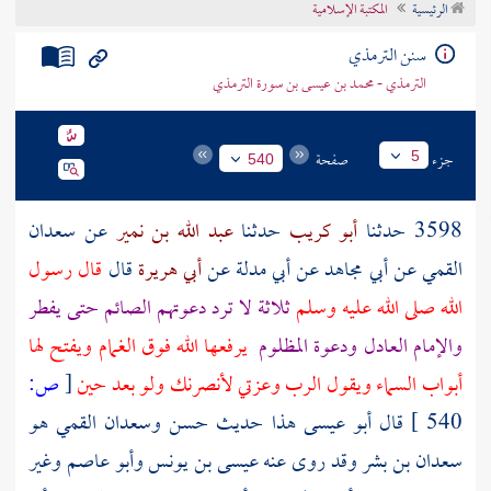
الرئيسية
المكتبة الإسلامية
تراجم الأعلام
سنن الترمذي
الترمذي - محمد بن عيسى بن سورة الترمذي
جزء
صفحة
5
540
3598 حدثنا
أبو كريب
حدثنا
عبد الله بن نمير
عن
سعدان
القمي
عن
أبي مجاهد
عن
أبي مدلة
عن
أبي هريرة
قال
قال رسول
الله صلى الله عليه وسلم
ثلاثة لا ترد دعوتهم الصائم حتى يفطر
والإمام العادل ودعوة المظلوم
يرفعها الله فوق الغمام ويفتح لها
أبواب السماء ويقول الرب وعزتي لأنصرنك ولو بعد حين
[
ص:
540 ]
قال أبو عيسى هذا حديث حسن
وسعدان القمي
هو
سعدان بن بشر
وقد روى عنه
عيسى بن يونس
وأبو عاصم
وغير