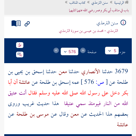
الرئيسية
سنن الترمذي
كتاب المناقب
تراجم الأعلام
باب في مناقب أبي بكر وعمر رضي الله عنهما كليهما
سنن الترمذي
الترمذي - محمد بن عيسى بن سورة الترمذي
جزء
صفحة
5
576
3679 حدثنا
الأنصاري
حدثنا
معن
حدثنا
إسحق بن يحيى بن
طلحة
عن
[
ص:
576 ]
عمه
إسحق بن طلحة
عن
عائشة
أن
أبا
بكر
دخل على رسول الله صلى الله عليه وسلم فقال
أنت عتيق
الله من النار فيومئذ سمي عتيقا
هذا حديث غريب وروى
بعضهم
هذا الحديث عن
معن
وقال عن
موسى بن طلحة
عن
عائشة