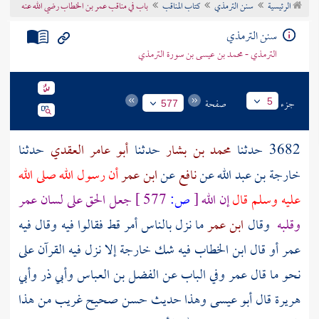
الرئيسية
سنن الترمذي
كتاب المناقب
باب في مناقب عمر بن الخطاب رضي الله عنه
تراجم الأعلام
سنن الترمذي
الترمذي - محمد بن عيسى بن سورة الترمذي
جزء
صفحة
5
577
3682 حدثنا
محمد بن بشار
حدثنا
أبو عامر العقدي
حدثنا
خارجة بن عبد الله
عن
نافع
عن
ابن عمر
أن رسول الله صلى الله
عليه وسلم قال
إن الله
[
ص:
577 ]
جعل الحق على لسان
عمر
وقلبه
وقال
ابن عمر
ما نزل بالناس أمر قط فقالوا فيه وقال فيه
عمر
أو قال
ابن الخطاب
فيه شك
خارجة
إلا نزل فيه القرآن على
نحو ما قال
عمر
وفي الباب عن الفضل بن العباس وأبي ذر وأبي
هريرة قال أبو عيسى وهذا حديث حسن صحيح غريب من هذا