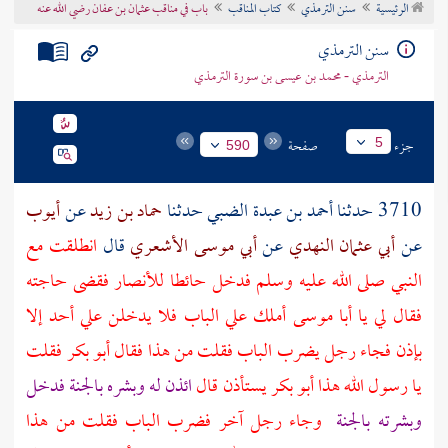
الرئيسية
سنن الترمذي
كتاب المناقب
باب في مناقب عثمان بن عفان رضي الله عنه
تراجم الأعلام
سنن الترمذي
الترمذي - محمد بن عيسى بن سورة الترمذي
جزء
صفحة
5
590
3710 حدثنا
أحمد بن عبدة الضبي
حدثنا
حماد بن زيد
عن
أيوب
عن
أبي عثمان النهدي
عن
أبي موسى الأشعري
قال
انطلقت مع
النبي صلى الله عليه وسلم فدخل حائطا
للأنصار
فقضى حاجته
فقال لي يا
أبا موسى
أملك علي الباب فلا يدخلن علي أحد إلا
بإذن فجاء رجل يضرب الباب فقلت من هذا فقال
أبو بكر
فقلت
يا رسول الله هذا
أبو بكر
يستأذن قال
ائذن له وبشره بالجنة فدخل
وبشرته بالجنة
وجاء رجل آخر فضرب الباب فقلت من هذا