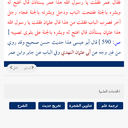
فقال
عمر
فقلت يا رسول الله هذا
عمر
يستأذن قال افتح له
وبشره بالجنة ففتحت الباب ودخل وبشرته بالجنة فجاء رجل
آخر فضرب الباب فقلت من هذا قال
عثمان
فقلت يا رسول الله
هذا
عثمان
يستأذن قال افتح له وبشره بالجنة على بلوى تصيبه
[
ص:
590 ]
قال أبو عيسى هذا حديث حسن صحيح وقد روي
من غير وجه عن
أبي عثمان النهدي
وفي الباب عن جابر وابن عمر
السابق
التالي
الخدمات العلمية
ترجمة علم
عناوين الشجرة
تخريج حديث
الشرح