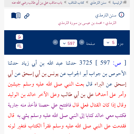
الرئيسية
سنن الترمذي
كتاب المناقب
باب مناقب علي بن أبي طالب رضي الله عنه
تراجم الأعلام
سنن الترمذي
الترمذي - محمد بن عيسى بن سورة الترمذي
جزء
صفحة
5
597
[
ص:
597 ]
3725 حدثنا
عبد الله بن أبي زياد
حدثنا
الأحوص بن جواب أبو الجواب
عن
يونس بن أبي إسحق
عن
أبي
إسحق
عن
البراء
قال
بعث النبي صلى الله عليه وسلم جيشين
وأمر على أحدهما
علي بن أبي طالب
وعلى الآخر
خالد بن الوليد
وقال إذا كان القتال
فعلي
قال
فافتتح
علي
حصنا فأخذ منه جارية
فكتب معي
خالد
كتابا إلى النبي صلى الله عليه وسلم يشي به
قال
فقدمت على النبي صلى الله عليه وسلم فقرأ الكتاب فتغير لونه