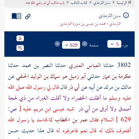
الرئيسية
سنن الترمذي
كتاب المناقب
باب مناقب أبي ذر رضي الله عنه
تراجم الأعلام
سنن الترمذي
الترمذي - محمد بن عيسى بن سورة الترمذي
جزء
صفحة
5
629
3802 حدثنا
العباس العنبري
حدثنا
النضر بن محمد
حدثنا
عكرمة بن عمار
حدثني
أبو زميل هو سماك بن الوليد الحنفي
عن
مالك بن مرثد
عن
أبيه
عن
أبي ذر
قال
قال لي رسول الله صلى الله
عليه وسلم
ما أظلت الخضراء ولا أقلت الغبراء من ذي لهجة
أصدق ولا أوفى من
أبي ذر
شبه
عيسى ابن مريم
عليه
[
ص:
629 ]
السلام فقال
عمر بن الخطاب
كالحاسد يا رسول الله
أفتعرف ذلك له قال نعم فاعرفوه له
قال هذا حديث حسن