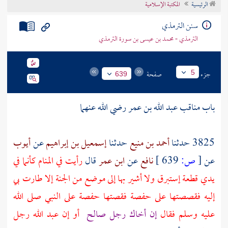
الرئيسية
المكتبة الإسلامية
تراجم الأعلام
سنن الترمذي
الترمذي - محمد بن عيسى بن سورة الترمذي
جزء
صفحة
5
639
باب مناقب
عبد الله بن عمر
رضي الله عنهما
3825 حدثنا
أحمد بن منيع
حدثنا
إسمعيل بن إبراهيم
عن
أيوب
عن
[
ص:
639 ]
نافع
عن
ابن عمر
قال
رأيت في المنام كأنما في
يدي قطعة إستبرق ولا أشير بها إلى موضع من الجنة إلا طارت بي
إليه فقصصتها على
حفصة
فقصتها
حفصة
على النبي صلى الله
عليه وسلم فقال
إن أخاك رجل صالح
أو إن
عبد الله
رجل