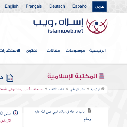
عربي
Español
Deutsch
Français
English
كتاب الأدب
كتاب الأمثال
كتاب فضائل القرآن
كتاب القراءات
الرئيسية
موسوعات
مقالات
الفتوى
الاستشارات
كتاب تفسير القرآن
كتاب الدعوات
المكتبة الإسلامية
كتب
كتاب المناقب
الرئيسية
سنن الترمذي
كتاب المناقب
باب مناقب أنس بن مالك رضي الله عنه
باب في فضل النبي صلى الله عليه وسلم
باب ما جاء في ميلاد النبي صلى الله عليه
سنن ال
وسلم
الترمذي 