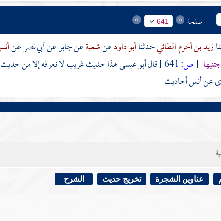
صفحة
641
زيد بن أخزم الطائي
حدثنا
أبو داود
عن
شعبة
عن
جابر
عن
أبي نصر
عن
أن
جتنيها
[
ص:
641 ]
قال أبو عيسى هذا حديث غريب لا نعرفه إلا من حديث
ى عن
أنس
أحاديث
ية
عناوين الشجرة
تخريج حديث
الشرح