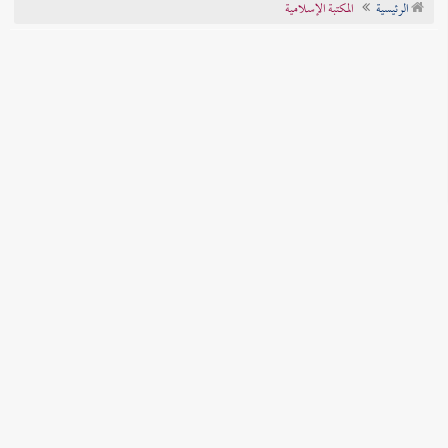
الرئيسية
المكتبة الإسلامية
تراجم الأعلام