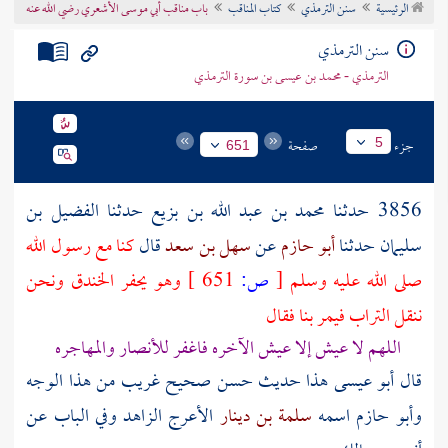
الرئيسية
سنن الترمذي
كتاب المناقب
باب مناقب أبي موسى الأشعري رضي الله عنه
تراجم الأعلام
سنن الترمذي
الترمذي - محمد بن عيسى بن سورة الترمذي
جزء
صفحة
5
651
3856 حدثنا
محمد بن عبد الله بن بزيع
حدثنا
الفضيل بن
سليمان
حدثنا
أبو حازم
عن
سهل بن سعد
قال
كنا مع رسول الله
صلى الله عليه وسلم
[
ص:
651 ]
وهو يحفر
الخندق
ونحن
ننقل التراب فيمر بنا فقال
اللهم لا عيش إلا عيش الآخره فاغفر
للأنصار
والمهاجره
قال أبو عيسى هذا حديث حسن صحيح غريب من هذا الوجه
وأبو حازم
اسمه
سلمة بن دينار
الأعرج الزاهد وفي الباب عن