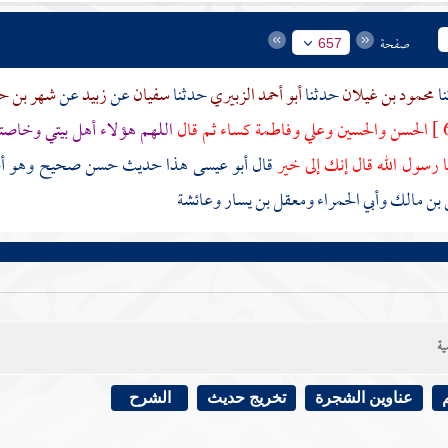
صفحة
657
محمود بن غيلان
حدثنا
أبو أحمد الزبيري
حدثنا
سفيان
عن
زبيد
عن
شهر بن 
الحسن
والحسين
وعلي
وفاطمة
كساء ثم قال
اللهم هؤلاء أهل بيتي وخا
ا رسول الله قال إنك إلى خير
قال أبو عيسى هذا حديث حسن صحيح وهو أحس
ن مالك وأبي الحمراء ومعقل بن يسار وعائشة
ية
عناوين الشجرة
تخريج حديث
الشرح