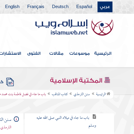
عربي
Español
Deutsch
Français
English
كتاب الأدب
كتاب الأمثال
كتاب فضائل القرآن
كتاب القراءات
الرئيسية
موسوعات
مقالات
الفتوى
الاستشارات
كتاب تفسير القرآن
كتاب الدعوات
المكتبة الإسلامية
كتب
كتاب المناقب
الرئيسية
سنن الترمذي
كتاب المناقب
باب ما جاء في فضل فاطمة بنت محمد ص
باب في فضل النبي صلى الله عليه وسلم
باب ما جاء في ميلاد النبي صلى الله عليه
سنن ال
وسلم
الترمذي 