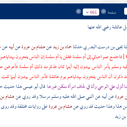
صفحة
661
ل
عائشة
رضي الله عنها
يحيى بن درست البصري
حدثنا
حماد بن زيد
عن
هشام بن عروة
عن
أبيه
عن
ع
فاجتمع صواحباتي إلى
أم سلمة
فقلن يا
أم سلمة
إن الناس يتحرون بهداياهم 
يه وسلم يأمر الناس يهدون إليه أينما كان فذكرت ذلك
أم سلمة
فأعرض عنها
د ذكرن أن الناس يتحرون بهداياهم يوم
عائشة
فأمر الناس يهدون أينما كنت 
ا أنزل علي الوحي وأنا في لحاف امرأة منكن غيرها
قال أبو عيسى هذا حديث 
ن عروة
عن أبيه عن النبي صلى الله عليه وسلم مرسلا وقد روي عن
هشام بن
من هذا وهذا حديث قد روي عن
هشام بن عروة
على روايات مختلفة وقد روى
 بن زيد