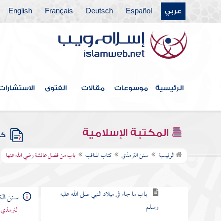
عربي
Español
Deutsch
Français
English
كتاب الأدب
كتاب الأمثال
كتاب فضائل القرآن
كتاب القراءات
الرئيسية
موسوعات
مقالات
الفتوى
الاستشارات
كتاب تفسير القرآن
كتاب الدعوات
المكتبة الإسلامية
كتب
كتاب المناقب
الرئيسية
سنن الترمذي
كتاب المناقب
باب من فضل عائشة رضي الله عنها
باب في فضل النبي صلى الله عليه وسلم
باب ما جاء في ميلاد النبي صلى الله عليه
سنن ال
وسلم
الترمذي 