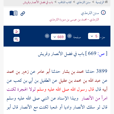
الرئيسية
سنن الترمذي
كتاب المناقب
باب في فضل الأنصار وقريش
تراجم الأعلام
سنن الترمذي
الترمذي - محمد بن عيسى بن سورة الترمذي
جزء
صفحة
5
669
[
ص:
669 ]
باب في فضل
الأنصار
وقريش
3899 حدثنا
محمد بن بشار
حدثنا
أبو عامر
عن
زهير بن محمد
عن
عبد الله بن محمد بن عقيل
عن
الطفيل بن أبي بن كعب
عن
أبيه
قال
قال رسول الله صلى الله عليه وسلم
لولا الهجرة لكنت
امرأ من
الأنصار
وبهذا الإسناد عن النبي صلى الله عليه وسلم
قال لو سلك
الأنصار
واديا أو شعبا لكنت مع
الأنصار
قال أبو