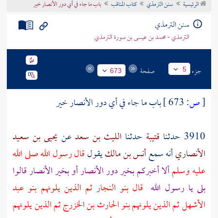
الرئيسية
سنن الترمذي
كتاب المناقب
باب ما جاء في أي دور الأنصار خير
تراجم الأعلام
سنن الترمذي
الترمذي - محمد بن عيسى بن سورة الترمذي
جزء
صفحة
5
673
[
ص:
673 ]
باب ما جاء في أي دور
الأنصار
خير
3910 حدثنا
قتيبة
حدثنا
الليث بن سعد
عن
يحيى بن سعيد
الأنصاري
أنه سمع
أنس بن مالك
يقول
قال رسول الله صلى الله
عليه وسلم
ألا أخبركم بخير دور
الأنصار
أو بخير
الأنصار
قالوا
بلى يا رسول الله
قال
بنو النجار
ثم الذين يلونهم
بنو عبد
الأشهل
ثم الذين يلونهم
بنو الحارث
بن الخزرج ثم الذين يلونهم