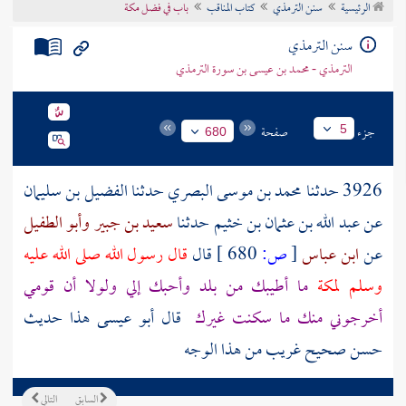
الرئيسية
سنن الترمذي
كتاب المناقب
باب في فضل مكة
تراجم الأعلام
سنن الترمذي
الترمذي - محمد بن عيسى بن سورة الترمذي
جزء
صفحة
5
680
3926 حدثنا
محمد بن موسى البصري
حدثنا
الفضيل بن سليمان
عن
عبد الله بن عثمان بن خثيم
حدثنا
سعيد بن جبير
وأبو الطفيل
عن
ابن عباس
[
ص:
680 ]
قال
قال رسول الله صلى الله عليه
وسلم
لمكة
ما أطيبك من بلد وأحبك إلي ولولا أن قومي
أخرجوني منك ما سكنت غيرك
قال أبو عيسى هذا حديث
حسن صحيح غريب من هذا الوجه
السابق
التالي