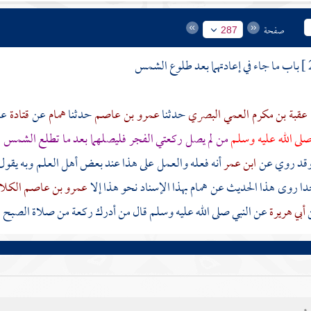
صفحة
287
باب ما جاء في إعادتهما بعد طلوع الشمس
عقبة بن مكرم العمي البصري
حدثنا
عمرو بن عاصم
حدثنا
همام
عن
قتادة
ع
لى الله عليه وسلم
من لم يصل ركعتي الفجر فليصلهما بعد ما تطلع الشمس
وقد روي عن
ابن عمر
أنه فعله والعمل على هذا عند بعض أهل العلم وبه يقول
حدا روى هذا الحديث عن
همام
بهذا الإسناد نحو هذا إلا
عمرو بن عاصم الكلا
أبي هريرة
عن النبي صلى الله عليه وسلم قال من أدرك ركعة من صلاة الصبح