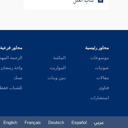
كتاب العلل
محاور رئيسية
محاور فرعية
موسوعات
المكتبة
الرحمة المهد
صوتيات
المواريث
واحة رمضان
مقالات
بنين وبنات
نسك
فتاوى
للشباب فقط
استشارات
عربي
Español
Deutsch
Français
English