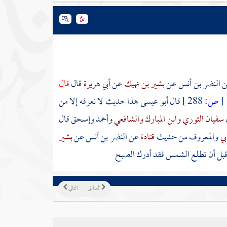
ن
النضر بن أنس
عن
بشير بن نهيك
عن
أبي هريرة
قال
قال
[
ص:
288 ]
قال أبو عيسى هذا حديث لا نعرفه إلا من
سفيان الثوري
وابن المبارك
والشافعي
وأحمد
وإسحق
قال
بي
والمعروف من حديث
قتادة
عن
النضر بن أنس
عن
بشير
 قبل أن تطلع الشمس فقد أدرك الصبح
السابق
التالي