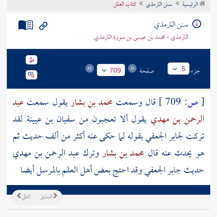
الرئيسية
سنن الترمذي
كتاب العلل
تراجم الأعلام
سنن الترمذي
الترمذي - محمد بن عيسى بن سورة الترمذي
جزء
صفحة
5
709
[
ص:
709 ]
قال وسمعت
محمد بن بشار
يقول سمعت
عبد
الرحمن بن مهدي
يقول ألا تعجبون من
سفيان بن عيينة
لقد
تركت
لجابر الجعفي
بقوله لما حكى عنه أكثر من ألف حديث ثم
هو يحدث عنه قال
محمد بن بشار
وترك
عبد الرحمن بن مهدي
حديث
جابر الجعفي
وقد احتج بعض أهل العلم بالمرسل أيضا
السابق
التالي