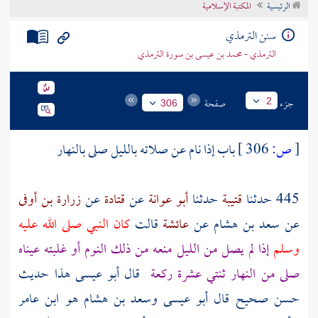
الرئيسية
المكتبة الإسلامية
تراجم الأعلام
سنن الترمذي
الترمذي - محمد بن عيسى بن سورة الترمذي
جزء
صفحة
2
306
[
ص:
306 ]
باب إذا نام عن صلاته بالليل صلى بالنهار
445 حدثنا
قتيبة
حدثنا
أبو عوانة
عن
قتادة
عن
زرارة بن أوفى
عن
سعد بن هشام
عن
عائشة
قالت
كان النبي صلى الله عليه
وسلم
إذا لم يصل من الليل منعه من ذلك النوم أو غلبته عيناه
صلى من النهار ثنتي عشرة ركعة
قال أبو عيسى هذا حديث
حسن صحيح قال أبو عيسى
وسعد بن هشام
هو
ابن عامر