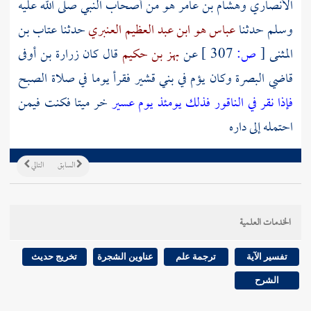
الأنصاري
وهشام بن عامر
هو من
أصحاب النبي
صلى الله عليه
وسلم حدثنا
عباس هو ابن عبد العظيم العنبري
حدثنا
عتاب بن
المثنى
[
ص:
307 ]
عن
بهز بن حكيم
قال كان
زرارة بن أوفى
قاضي
البصرة
وكان يؤم في
بني قشير
فقرأ يوما في صلاة الصبح
فإذا نقر في الناقور فذلك يومئذ يوم عسير
خر ميتا فكنت فيمن
احتمله إلى داره
السابق
التالي
الخدمات العلمية
تفسير الآية
ترجمة علم
عناوين الشجرة
تخريج حديث
الشرح