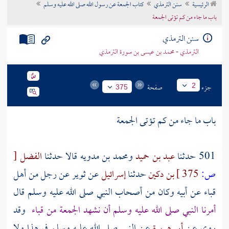
الرئيسية
سنن الترمذي
كتاب الجمعة عن رسول الله صلى الله عليه وسلم
تراجم الأعلام
باب ما جاء من كم تؤتى الجمعة
سنن الترمذي
الترمذي - محمد بن عيسى بن سورة الترمذي
جزء
صفحة
2
375
باب ما جاء من كم تؤتى الجمعة
501 حدثنا
عبد بن حميد
ومحمد بن مدويه
قالا حدثنا
الفضل
[
ص:
375 ]
بن دكين
حدثنا
إسرائيل
عن
ثوير
عن
رجل
من أهل
قباء
عن
أبيه
وكان من
أصحاب النبي
صلى الله عليه وسلم قال
أمرنا النبي صلى الله عليه وسلم أن نشهد الجمعة من
قباء
وقد
روي عن
أبي هريرة
عن النبي صلى الله عليه وسلم في هذا ولا