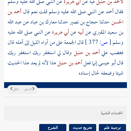
لأحمد بن حنبل
فيه عن
أبي هريرة
عن النبي صلى الله عليه وسلم
فقال
أحمد
عن النبي صلى الله عليه وسلم قلت نعم قال
أحمد بن
الحسن
حدثنا
حجاج بن نصير
حدثنا
معارك بن عباد
عن
عبد الله
بن سعيد المقبري
عن
أبيه
عن
أبي هريرة
عن النبي صلى الله عليه
وسلم
[
ص:
377 ]
قال الجمعة على من آواه الليل إلى أهله قال
فغضب علي
أحمد بن حنبل
وقال لي استغفر ربك استغفر ربك
قال أبو عيسى إنما فعل
أحمد بن حنبل
هذا لأنه لم يعد هذا الحديث
شيئا وضعفه لحال إسناده
السابق
التالي
الخدمات العلمية
ترجمة علم
تخريج حديث
الشرح