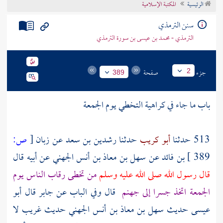
الرئيسية
المكتبة الإسلامية
تراجم الأعلام
سنن الترمذي
الترمذي - محمد بن عيسى بن سورة الترمذي
جزء
صفحة
2
389
باب ما جاء في كراهية التخطي يوم الجمعة
513 حدثنا
أبو كريب
حدثنا
رشدين بن سعد
عن
زبان
[
ص:
389 ]
بن فائد
عن
سهل بن معاذ بن أنس الجهني
عن
أبيه
قال
قال رسول الله صلى الله عليه وسلم
من تخطى رقاب الناس يوم
الجمعة اتخذ جسرا إلى جهنم
قال وفي الباب عن جابر قال أبو
عيسى حديث
سهل بن معاذ بن أنس الجهني
حديث غريب لا