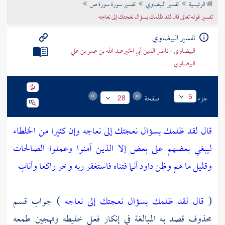
الرئيسية
تفسير البيضاوي
تفسير سورة سورة ص
تراجم الأعلام
تفسير قوله تعالى قال لقد ظلمك بسؤال نعجتك إلى نعاجه
تفسير البيضاوي
البيضاوي - ناصر الدين أبي الخيرعبد الله بن عمر بن علي
البيضاوي
جزء
صفحة
5
28
قال لقد ظلمك بسؤال نعجتك إلى نعاجه وإن كثيرا من الخلطاء
ليبغي بعضهم على بعض إلا الذين آمنوا وعملوا الصالحات
وقليل ما هم وظن داود أنما فتناه فاستغفر ربه وخر راكعا وأناب
(
قال لقد ظلمك بسؤال نعجتك إلى نعاجه
) جواب قسم
محذوف قصد به المبالغة في إنكار فعل خليطه وتهجين طمعه