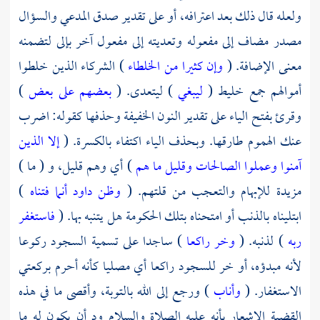
ولعله قال ذلك بعد اعترافه، أو على تقدير صدق المدعي والسؤال
مصدر مضاف إلى مفعوله وتعديته إلى مفعول آخر بإلى لتضمنه
معنى الإضافة. (
وإن كثيرا من الخلطاء
) الشركاء الذين خلطوا
أموالهم جمع خليط (
ليبغي
) ليتعدى. (
بعضهم على بعض
)
وقرئ بفتح الياء على تقدير النون الخفيفة وحذفها كقوله: اضرب
عنك الهموم طارقها. وبحذف الياء اكتفاء بالكسرة. (
إلا الذين
آمنوا وعملوا الصالحات وقليل ما هم
) أي وهم قليل، و ( ما )
مزيدة للإبهام والتعجب من قلتهم. (
وظن داود أنما فتناه
)
ابتليناه بالذنب أو امتحناه بتلك الحكومة هل يتنبه بها. (
فاستغفر
ربه
) لذنبه. (
وخر راكعا
) ساجدا على تسمية السجود ركوعا
لأنه مبدؤه، أو خر للسجود راكعا أي مصليا كأنه أحرم بركعتي
الاستغفار. (
وأناب
) ورجع إلى الله بالتوبة، وأقصى ما في هذه
القضية الإشعار بأنه عليه الصلاة والسلام ود أن يكون له ما