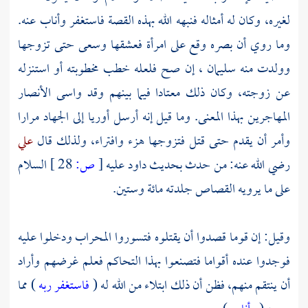
لغيره، وكان له أمثاله فنبهه الله بهذه القصة فاستغفر وأناب عنه.
وما روي أن بصره وقع على امرأة فعشقها وسعى حتى تزوجها
وولدت منه
سليمان
، إن صح فلعله خطب مخطوبته أو استنزله
عن زوجته، وكان ذلك معتادا فيما بينهم وقد واسى
الأنصار
المهاجرين
بهذا المعنى. وما قيل إنه أرسل
أوريا
إلى الجهاد مرارا
وأمر أن يقدم حتى قتل فتزوجها هزء وافتراء، ولذلك قال
علي
رضي الله عنه: من حدث بحديث
داود
عليه
[
ص:
28 ]
السلام
على ما يرويه القصاص جلدته مائة وستين.
وقيل: إن قوما قصدوا أن يقتلوه فتسوروا المحراب ودخلوا عليه
فوجدوا عنده أقواما فتصنعوا بهذا التحاكم فعلم غرضهم وأراد
أن ينتقم منهم، فظن أن ذلك ابتلاء من الله له (
فاستغفر ربه
) مما