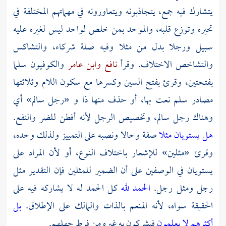
يتشارك فيه جمع، يتجاذبونه ويتعاورونه في مهماتهم المختلفة في
تحيره وتوزع قلبه، والموحد بمن خلص لواحد ليس لغيره عليه
سبيل ورجلا بدل من مثلا وفيه صلة شركاء، والتشاكس
والتشاخص الاختلاف. وقرأ
نافع
وابن عامر
والكوفيون سلما
بفتحتين، وقرئ بفتح السين وكسرها مع سكون اللام وثلاثتها
مصادر سلم نعت بها، أو حذف منها ذا و «رجل سالم» أي
وهناك رجل سالم، وتخصيص الرجل لأنه أفطن للضر والنفع.
هل يستويان مثلا
صفة وحالا ونصبه على التمييز ولذلك وحده،
وقرئ «مثلين» للإشعار باختلاف النوع، أو لأن المراد على
يستويان في الوصفين على أن الضمير للمثلين فإن التقدير مثل
رجل ومثل رجل.
الحمد لله
كل الحمد له لا يشاركه فيه على
الحقيقة سواه، لأنه المنعم بالذات والمالك على الإطلاق.
بل
أكثرهم لا يعلمون
فيشركون به غيره من فرط جهلهم.