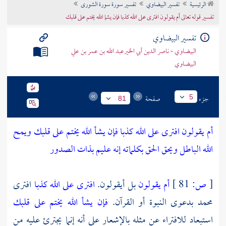
الرئيسية
تفسير البيضاوي
تفسير سورة سورة الشورى
تراجم الأعلام
تفسير قوله تعالى أم يقولون افترى على الله كذبا فإن يشإ الله يختم على قلبك
تفسير البيضاوي
البيضاوي - ناصر الدين أبي الخيرعبد الله بن عمر بن علي
البيضاوي
جزء
صفحة
5
81
أم يقولون افترى على الله كذبا فإن يشأ الله يختم على قلبك ويمح
الله الباطل ويحق الحق بكلماته إنه عليم بذات الصدور
[
ص:
81 ]
أم يقولون
بل أيقولون.
افترى على الله كذبا
افترى
محمد
بدعوى النبوة أو القرآن.
فإن يشأ الله يختم على قلبك
استبعاد للافتراء عن مثله بالإشعار على أنه إنما يجترئ عليه من