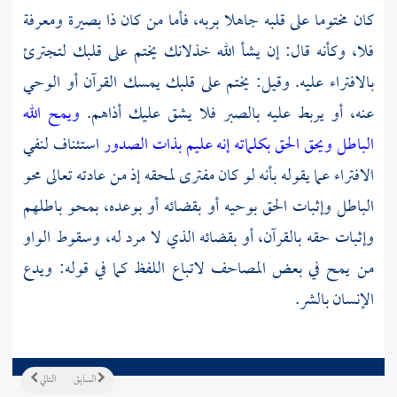
كان مختوما على قلبه جاهلا بربه، فأما من كان ذا بصيرة ومعرفة
فلا، وكأنه قال: إن يشأ الله خذلانك يختم على قلبك لتجترئ
بالافتراء عليه. وقيل: يختم على قلبك يمسك القرآن أو الوحي
عنه، أو يربط عليه بالصبر فلا يشق عليك أذاهم.
ويمح الله
الباطل ويحق الحق بكلماته إنه عليم بذات الصدور
استئناف لنفي
الافتراء عما يقوله بأنه لو كان مفترى لمحقه إذ من عادته تعالى محو
الباطل وإثبات الحق بوحيه أو بقضائه أو بوعده، بمحو باطلهم
وإثبات حقه بالقرآن، أو بقضائه الذي لا مرد له، وسقوط الواو
من يمح في بعض المصاحف لاتباع اللفظ كما في قوله: ويدع
الإنسان بالشر.
السابق
التالي