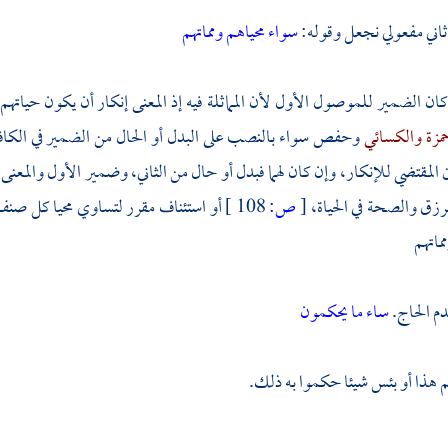
اني مفعولي نجعل وقوله:
سواء محياهم ومماتهم
كان الضمير للموصول الأول لأن المماثلة فيه إذ المعنى إنكار أن يكون حياتهم 
مزة
والكسائي
وحفص
سواء بالنصب على البدل أو الحال من الضمير في الكاف
 المقتضي للإنكار، وإن كان لهما فبدل أو حال من الثاني، وضمير الأول والمعنى إ
لرزق والصحة في الحياة،
[
ص:
108 ]
أو استئناف مقرر لتساوي محيا كل صنف
ماتهم
م الحاج.
ساء ما يحكمون
هذا أو بئس شيئا حكموا به ذلك.