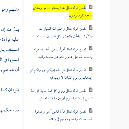
تفسير قوله تعالى هذا بصائر للناس وهدى
مثلهم وهو ث
ورحمة لقوم يوقنون
بدل منه إن 
تفسير قوله تعالى وخلق الله السماوات
والأرض بالحق ولتجزى كل نفس بما كسبت
عليه قراءة
ح
استئناف يبين
تفسير قوله تعالى أفرأيت من اتخذ إلهه هواه
وأضله الله على علم وختم على سمعه وقلبه
استووا في ا
أن محياهم وم
تفسير قوله تعالى قل الله يحييكم ثم يميتكم ثم
يجمعكم إلى يوم القيامة لا ريب فيه
ظرفان كمقد
تفسير قوله تعالى وترى كل أمة جاثية كل أمة
تدعى إلى كتابها اليوم تجزون ما كنتم تعملو
ساء حكمهم 
تفسير قوله تعالى فأما الذين آمنوا وعملوا
الصالحات فيدخلهم ربهم في رحمته