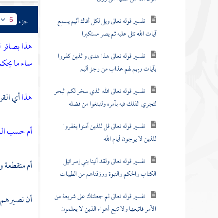
تفسير قوله تعالى ويل لكل أفاك أثيم يسمع
جزء
5
آيات الله تتلى عليه ثم يصر مستكبرا
هذا بصائر 
تفسير قوله تعالى هذا هدى والذين كفروا
ساء ما يحك
بآيات ربهم لهم عذاب من رجز أليم
تفسير قوله تعالى الله الذي سخر لكم البحر
هذا
أي القرآ
لتجري الفلك فيه بأمره ولتبتغوا من فضله
تفسير قوله تعالى قل للذين آمنوا يغفروا
أم حسب الذ
للذين لا يرجون أيام الله
تفسير قوله تعالى ولقد آتينا بني إسرائيل
أم منقطعة و
الكتاب والحكم والنبوة ورزقناهم من الطيبات
تفسير قوله تعالى ثم جعلناك على شريعة من
أن نصيرهم
الأمر فاتبعها ولا تتبع أهواء الذين لا يعلمون