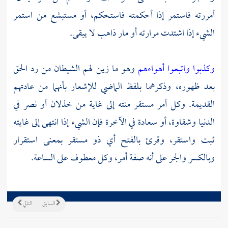
أمررته فاستمر إذا أحكمته فاستحكم، أو مستبشع من استمر
الشيء إذا اشتدت مرارته أو مار ذاهب لا يبقى.
وكذبوا واتبعوا أهواءهم
وهو ما زين لهم الشيطان من رد الحق
بعد ظهوره، وذكرهما بلفظ الماضي للإشعار بأنهما من عادتهم
القديمة. وكل أمر مستقر منته إلى غاية من خذلان أو نصر في
الدنيا وشقاوة، أو سعادة في الآخرة فإن الشيء إذا انتهى إلى غايته
ثبت واستقر، وقرئ بالفتح أي ذو مستقر بمعنى استقرار
وبالكسر والجر على أنه صفة أمر، وكل معطوف على الساعة.
السابق
التالي