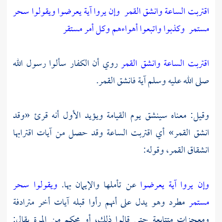
اقتربت الساعة وانشق القمر
وإن يروا آية يعرضوا ويقولوا سحر
مستمر
وكذبوا واتبعوا أهواءهم وكل أمر مستقر
اقتربت الساعة وانشق القمر
روي أن الكفار سألوا رسول الله
صلى الله عليه وسلم آية فانشق القمر.
وقيل: معناه سينشق يوم القيامة ويؤيد الأول أنه قرئ «وقد
انشق القمر» أي اقتربت الساعة وقد حصل من آيات اقترابها
انشقاق القمر، وقوله:
وإن يروا آية يعرضوا
عن تأملها والإيمان بها.
ويقولوا سحر
مستمر
مطرد وهو يدل على أنهم رأوا قبله آيات أخر مترادفة
ومعجزات متتابعة حتى قالوا ذلك، أو محكم من المرة يقال: