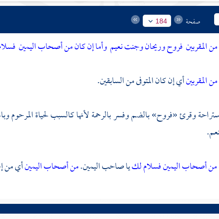
صفحة
184
من المقربين
فروح وريحان وجنت نعيم
وأما إن كان من أصحاب اليمين
فسلام
من المقربين
أي إن كان المتوفى من السابقين.
ستراحة وقرئ «فروح» بالضم وفسر بالرحمة لأنها كالسبب لحياة المرحوم وبال
عم.
ن من أصحاب اليمين
فسلام لك
يا صاحب اليمين.
من أصحاب اليمين
أي من إ