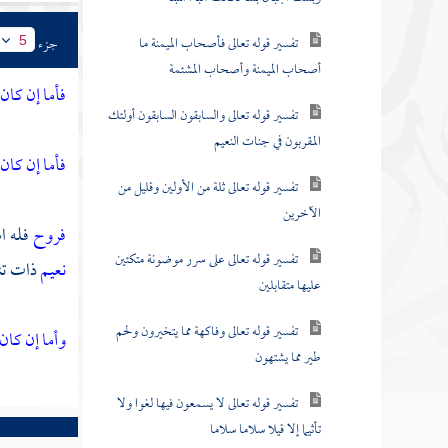
تفسير قوله تعالى فأصحاب الميمنة ما
جزء
5
أصحاب الميمنة وأصحاب المشئمة
فأما إن كان 
تفسير قوله تعالى والسابقون السابقون أولئك
المقربون في جنات النعيم
فأما إن كان 
تفسير قوله تعالى ثلة من الأولين وقليل من
الآخرين
فروح
فله ا
تفسير قوله تعالى على سرر موضونة متكئين
نعيم
ذات تن
عليها متقابلين
تفسير قوله تعالى وفاكهة مما يتخيرون ولحم
وأما إن كا
طير مما يشتهون
تفسير قوله تعالى لا يسمعون فيها لغوا ولا
تأثيما إلا قيلا سلاما سلاما