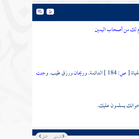
 لك من أصحاب اليمين
حياة
[
ص:
184 ]
الدائمة.
وريحان
ورزق طيب.
وجنت
خوانك يسلمون عليك.
السابق
التالي