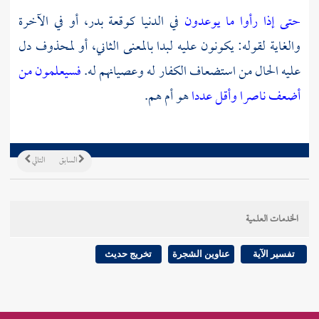
حتى إذا رأوا ما يوعدون
في الدنيا كوقعة
بدر،
أو في الآخرة
والغاية لقوله: يكونون عليه لبدا بالمعنى الثاني، أو لمحذوف دل
عليه الحال من استضعاف الكفار له وعصيانهم له.
فسيعلمون من
أضعف ناصرا وأقل عددا
هو أم هم.
السابق
التالي
الخدمات العلمية
تفسير الآية
عناوين الشجرة
تخريج حديث