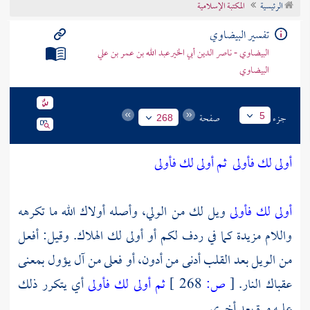
الرئيسية
المكتبة الإسلامية
تراجم الأعلام
تفسير البيضاوي
البيضاوي - ناصر الدين أبي الخيرعبد الله بن عمر بن علي
البيضاوي
جزء
صفحة
5
268
أولى لك فأولى
ثم أولى لك فأولى
أولى لك فأولى
ويل لك من الولي، وأصله أولاك الله ما تكرهه
واللام مزيدة كما في ردف لكم أو أولى لك الهلاك. وقيل: أفعل
من الويل بعد القلب أدنى من أدون، أو فعلى من آل يؤول بمعنى
عقباك النار.
[
ص:
268 ]
ثم أولى لك فأولى
أي يتكرر ذلك
عليه مرة بعد أخرى.