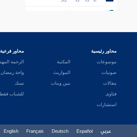
تفسير سورة سورة الانفطار
تفسير سورة سورة المطففين
تفسير سورة سورة الانشقاق
محاور رئيسية
محاور فرعية
تفسير سورة سورة البروج
موسوعات
المكتبة
الرحمة المهد
تفسير سورة سورة الطارق
صوتيات
المواريث
واحة رمضان
تفسير سورة سورة الأعلى
مقالات
بنين وبنات
نسك
فتاوى
للشباب فقط
تفسير سورة سورة الغاشية
استشارات
تفسير سورة سورة الفجر
تفسير سورة سورة البلد
عربي
Español
Deutsch
Français
English