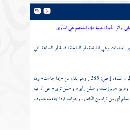
طغى
وآثر الحياة الدنيا
فإن الجحيم هي المأوى
 الطامات وهي القيامة، أو النفخة الثانية أو الساعة التي
ول المدة،
[
ص:
285 ]
وهو بدل من «إذا جاءت» وما
 وقرئ «وبرزت» و «لمن رأى» و «لمن ترى» على أن فيه
وسلم أي لمن تراه من الكفار، وجواب فإذا جاءت محذوف