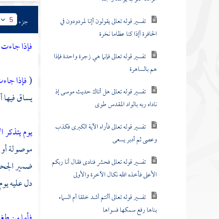
تفسير قوله تعالى يقولون أإنا لمردودون في
جزء
5
الحافرة أإذا كنا عظاما نخرة
فإذا جاءت 
تفسير قوله تعالى فإنما هي زجرة واحدة فإذا
هم بالساهرة
(
فإذا جاءت
تفسير قوله تعالى هل أتاك حديث موسى إذ
يساق فيها أهل
ناداه ربه بالواد المقدس طوى
تفسير قوله تعالى فأراه الآية الكبرى فكذب
يوم يتذكر 
وعصى ثم أدبر يسعى
موصولة أو
تفسير قوله تعالى فحشر فنادى فقال أنا ربكم
ضمير الجحي
الأعلى فأخذه الله نكال الآخرة والأولى
دل عليه يوم 
تفسير قوله تعالى أأنتم أشد خلقا أم السماء
بناها رفع سمكها فسواها
فأما من طغ