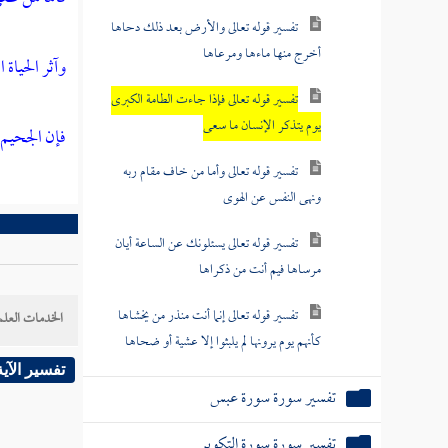
تفسير قوله تعالى والأرض بعد ذلك دحاها
أخرج منها ماءها ومرعاها
وآثر الحياة ا
تفسير قوله تعالى فإذا جاءت الطامة الكبرى
يوم يتذكر الإنسان ما سعى
فإن الجحيم
تفسير قوله تعالى وأما من خاف مقام ربه
ونهى النفس عن الهوى
تفسير قوله تعالى يسئلونك عن الساعة أيان
مرساها فيم أنت من ذكراها
تفسير قوله تعالى إنما أنت منذر من يخشاها
الخدمات العلم
كأنهم يوم يرونها لم يلبثوا إلا عشية أو ضحاها
تفسير الآية
تفسير سورة سورة عبس
تفسير سورة سورة التكوير