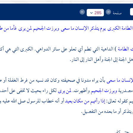
صفحة
285
الطامة الكبرى
يوم يتذكر الإنسان ما سعى
وبرزت الجحيم لمن يرى
فأما من 
 الطامة
) الداهية التي تطم أي تعلو على سائر الدواهي. الكبرى التي هي أكبر
 الجنة إلى الجنة وأهل النار إلى النار.
الإنسان ما سعى
بأن يراه مدونا في صحيفته وكان قد نسيه من فرط الغفلة أو ط
 مصدرية
وبرزت الجحيم
وأظهرت.
لمن يرى
لكل راء بحيث لا تخفى على أحد،
م كقوله تعالى:
إذا رأتهم من مكان بعيد
أو أنه خطاب للرسول صلى الله عليه 
يتذكر أو ما بعده من التفصيل.
ى
حتى كفر.