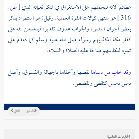
عظائم آلائه ليحملهم على الاستغراق في شكر نعمائه الذي
[
ص:
316 ]
هو منتهى كمالات القوة العملية. وقيل: هو استطراد بذكر
بعض أحوال النفس، والجواب محذوف تقديره ليدمدمن الله على
كفار
مكة
لتكذيبهم رسوله صلى الله عليه وسلم كما دمدم على
ثمود
لتكذيبهم
صالحا
عليه الصلاة والسلام.
وقد خاب من دساها
نقصها وأخفاها بالجهالة والفسوق، وأصل
دسى دسس كتقضى وتقضض.
السابق
التالي
الخدمات العلمية