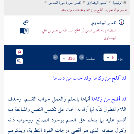
الرئيسية
تفسير البيضاوي
تفسير سورة سورة الشمس
تراجم الأعلام
تفسير قوله تعالى قد أفلح من زكاها وقد خاب من دساها
تفسير البيضاوي
البيضاوي - ناصر الدين أبي الخيرعبد الله بن عمر بن علي
البيضاوي
جزء
صفحة
5
316
قد أفلح من زكاها
وقد خاب من دساها
قد أفلح من زكاها
أنماها بالعلم والعمل جواب القسم، وحذف
اللام للطول كأنه لما أراد به الحث على تكميل النفس والمبالغة فيه
أقسم عليه بما يدلهم على العلم بوجود الصانع ووجوب ذاته
وكمال صفاته الذي هو أقصى درجات القوة النظرية، ويذكرهم