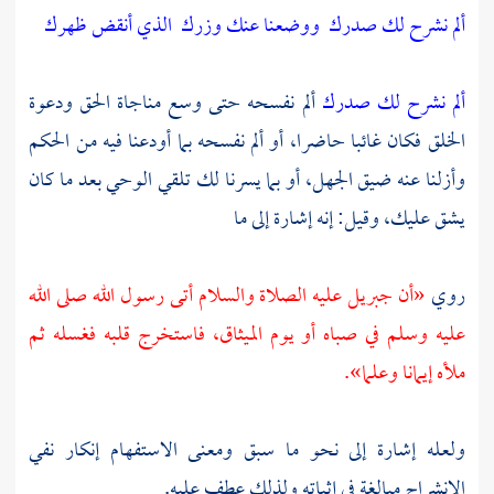
ألم نشرح لك صدرك
ووضعنا عنك وزرك
الذي أنقض ظهرك
ألم نشرح لك صدرك
ألم نفسحه حتى وسع مناجاة الحق ودعوة
الخلق فكان غائبا حاضرا، أو ألم نفسحه بما أودعنا فيه من الحكم
وأزلنا عنه ضيق الجهل، أو بما يسرنا لك تلقي الوحي بعد ما كان
يشق عليك، وقيل: إنه إشارة إلى ما
روي
«أن
جبريل
عليه الصلاة والسلام أتى رسول الله صلى الله
عليه وسلم في صباه أو يوم الميثاق، فاستخرج قلبه فغسله ثم
ملأه إيمانا وعلما».
ولعله إشارة إلى نحو ما سبق ومعنى الاستفهام إنكار نفي
الانشراح مبالغة في إثباته ولذلك عطف عليه.