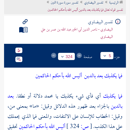
الرئيسية
تفسير البيضاوي
تفسير سورة سورة التين
تراجم الأعلام
تفسير قوله تعالى فما يكذبك بعد بالدين أليس الله بأحكم الحاكمين
تفسير البيضاوي
البيضاوي - ناصر الدين أبي الخيرعبد الله بن عمر بن علي
البيضاوي
جزء
صفحة
5
324
فما يكذبك بعد بالدين
أليس الله بأحكم الحاكمين
فما يكذبك
أي فأي شيء يكذبك يا
محمد
دلالة أو نطقا.
بعد
بالدين
بالجزاء بعد ظهور هذه الدلائل وقيل: «ما» بمعنى من،
وقيل: الخطاب للإنسان على الالتفات، والمعنى فما الذي يحملك
على هذا الكذب.
[
ص:
324 ]
أليس الله بأحكم الحاكمين
تحقيق