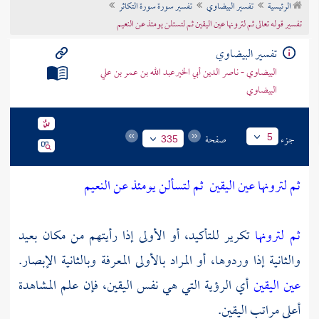
الرئيسية
تفسير البيضاوي
تفسير سورة سورة التكاثر
تراجم الأعلام
تفسير قوله تعالى ثم لترونها عين اليقين ثم لتسئلن يومئذ عن النعيم
تفسير البيضاوي
البيضاوي - ناصر الدين أبي الخيرعبد الله بن عمر بن علي
البيضاوي
جزء
صفحة
5
335
ثم لترونها عين اليقين
ثم لتسألن يومئذ عن النعيم
ثم لترونها
تكرير للتأكيد، أو الأولى إذا رأيتهم من مكان بعيد
والثانية إذا وردوها، أو المراد بالأولى المعرفة وبالثانية الإبصار.
عين اليقين
أي الرؤية التي هي نفس اليقين، فإن علم المشاهدة
أعلى مراتب اليقين.