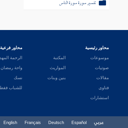
تفسير سورة سورة الناس
محاور رئيسية
محاور فرعية
موسوعات
المكتبة
الرحمة المهد
صوتيات
المواريث
واحة رمضان
مقالات
بنين وبنات
نسك
فتاوى
للشباب فقط
استشارات
عربي
Español
Deutsch
Français
English