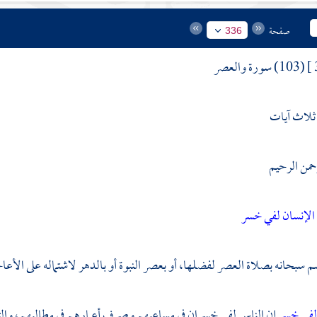
صفحة
336
(103) سورة والعصر
 ثلاث آيات
رحمن الرحيم
الإنسان لفي خسر
م سبحانه بصلاة العصر لفضلها، أو بعصر النبوة أو بالدهر لاشتماله على الأع
 لفي خسر
إن الناس لفي خسران في مساعيهم وصرف أعمارهم في مطالبهم، والت