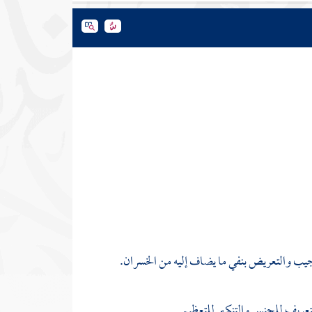
اجيب والتعريض بنفي ما يضاف إليه من الخسران.
عريف للجنس والتنكير للتعظيم.