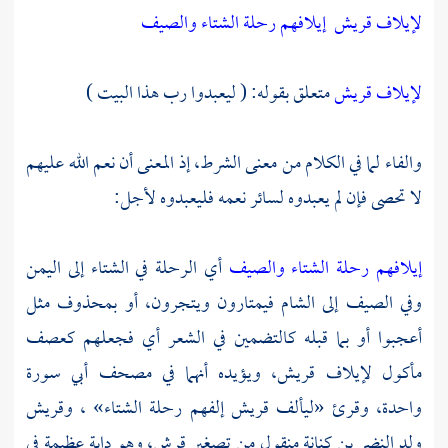
لإيلاف قريش
إيلافهم رحلة الشتاء والصيف
لإيلاف قريش
متعلق بقوله: ( ليعبدوا رب هذا البيت )
والفاء لما في الكلام من معنى الشرط، إذ المعنى أن نعم الله عليهم
لا تحصى فإن لم يعبدوه لسائر نعمه فليعبدوه لأجل:
إيلافهم رحلة الشتاء والصيف
أي الرحلة في الشتاء إلى
اليمن
وفي الصيف إلى
الشام
فيمتارون ويتجرون، أو بمحذوف مثل
أعجبوا أو بما قبله كالتضمين في الشعر أي فجعلهم كعصف
مأكول لإيلاف
قريش،
ويؤيده أنهما في مصحف
أبي
سورة
واحدة، وقرئ «ليألف قريش إلفهم رحلة الشتاء» ،
وقريش
ولد
النضر بن كنانة
منقول من تصغير قرش، وهو دابة عظيمة في