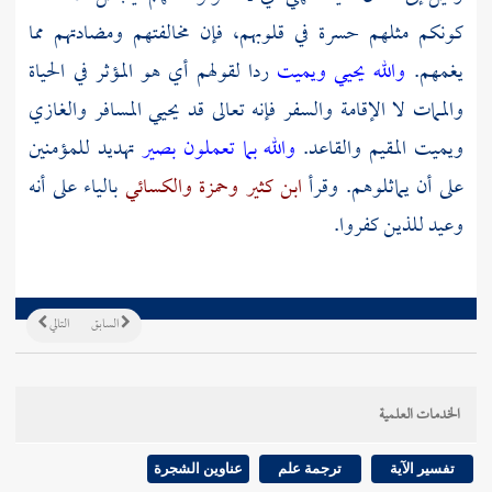
كونكم مثلهم حسرة في قلوبهم، فإن مخالفتهم ومضادتهم مما
يغمهم.
والله يحيي ويميت
ردا لقولهم أي هو المؤثر في الحياة
والممات لا الإقامة والسفر فإنه تعالى قد يحيي المسافر والغازي
ويميت المقيم والقاعد.
والله بما تعملون بصير
تهديد للمؤمنين
على أن يماثلوهم. وقرأ
ابن كثير
وحمزة
والكسائي
بالياء على أنه
وعيد للذين كفروا.
السابق
التالي
الخدمات العلمية
تفسير الآية
ترجمة علم
عناوين الشجرة