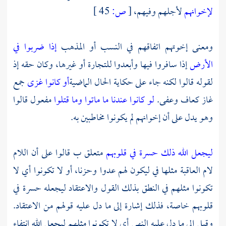
لإخوانهم
لأجلهم وفيهم،
[
ص:
45 ]
ومعنى إخوتهم اتفاقهم في النسب أو المذهب
إذا ضربوا في
الأرض
إذا سافروا فيها وأبعدوا للتجارة أو غيرها، وكان حقه إذ
لقوله قالوا لكنه جاء على حكاية الحال الماضية
أو كانوا غزى
جمع
غاز كعاف وعفى.
لو كانوا عندنا ما ماتوا وما قتلوا
مفعول قالوا
وهو يدل على أن إخوانهم لم يكونوا مخاطبين به.
ليجعل الله ذلك حسرة في قلوبهم
متعلق ب قالوا على أن اللام
لام العاقبة مثلها في ليكون لهم عدوا وحزنا، أو لا تكونوا أي لا
تكونوا مثلهم في النطق بذلك القول والاعتقاد ليجعله حسرة في
قلوبهم خاصة، فذلك إشارة إلى ما دل عليه قولهم من الاعتقاد.
وقيل إلى ما دل عليه النهي أي لا تكونوا مثلهم ليجعل الله انتفاء