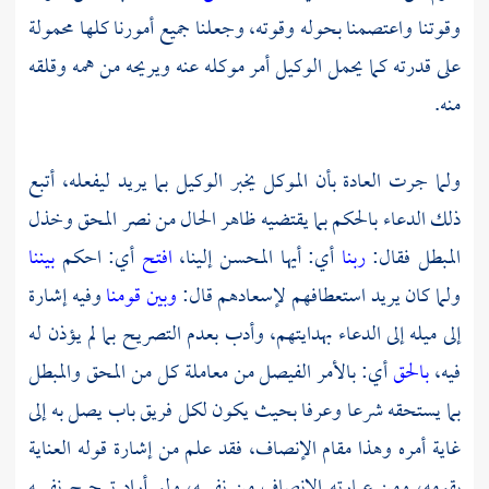
وقوتنا واعتصمنا بحوله وقوته، وجعلنا جميع أمورنا كلها محمولة
على قدرته كما يحمل الوكيل أمر موكله عنه ويريحه من همه وقلقه
منه.
ولما جرت العادة بأن الموكل يخبر الوكيل بما يريد ليفعله، أتبع
ذلك الدعاء بالحكم بما يقتضيه ظاهر الحال من نصر المحق وخذل
المبطل فقال:
ربنا
أي: أيها المحسن إلينا،
افتح
أي: احكم
بيننا
ولما كان يريد استعطافهم لإسعادهم قال:
وبين قومنا
وفيه إشارة
إلى ميله إلى الدعاء بهدايتهم، وأدب بعدم التصريح بما لم يؤذن له
فيه،
بالحق
أي: بالأمر الفيصل من معاملة كل من المحق والمبطل
بما يستحقه شرعا وعرفا بحيث يكون لكل فريق باب يصل به إلى
غاية أمره وهذا مقام الإنصاف، فقد علم من إشارة قوله العناية
بقومه، ومن عبارته الإنصاف من نفسه، ولو أراد ترجيح نفسه