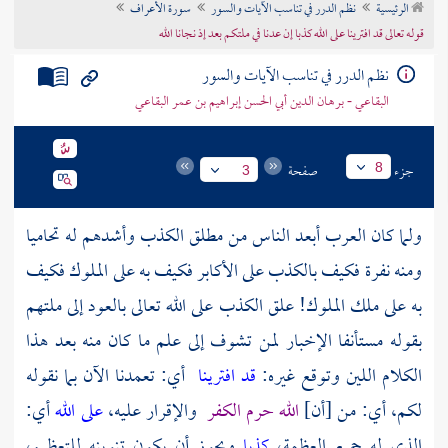
الرئيسية
نظم الدرر في تناسب الآيات والسور
سورة الأعراف
تراجم الأعلام
قوله تعالى قد افترينا على الله كذبا إن عدنا في ملتكم بعد إذ نجانا الله
نظم الدرر في تناسب الآيات والسور
البقاعي - برهان الدين أبي الحسن إبراهيم بن عمر البقاعي
جزء
صفحة
8
3
ولما كان العرب أبعد الناس من مطلق الكذب وأشدهم له تحاميا
ومنه نفرة فكيف بالكذب على الأكابر فكيف به على الملوك فكيف
به على ملك الملوك! علق الكذب على الله تعالى بالعود إلى ملتهم
بقوله مستأنفا الإخبار لمن تشوف إلى علم ما كان منه بعد هذا
الكلام اللين وتوقع غيره:
قد افترينا
أي: تعمدنا الآن بما نقوله
لكم، أي: من [أن]
الله حرم الكفر
والإقرار عليه،
على الله
أي:
الذي له جميع العظمة،
كذبا
ويجوز أن يكون تنوينه للتعظيم،