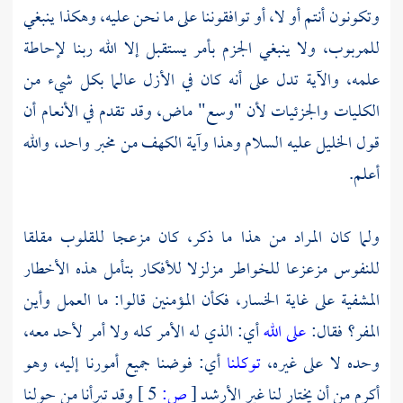
وتكونون أنتم أو لا، أو توافقوننا على ما نحن عليه، وهكذا ينبغي
للمربوب، ولا ينبغي الجزم بأمر يستقبل إلا الله ربنا لإحاطة
علمه، والآية تدل على أنه كان في الأزل عالما بكل شيء من
الكليات والجزئيات لأن "وسع" ماض، وقد تقدم في الأنعام أن
قول
الخليل
عليه السلام وهذا وآية الكهف من مخبر واحد، والله
أعلم.
ولما كان المراد من هذا ما ذكر، كان مزعجا للقلوب مقلقا
للنفوس مزعزعا للخواطر مزلزلا للأفكار بتأمل هذه الأخطار
المشفية على غاية الخسار، فكأن المؤمنين قالوا: ما العمل وأين
المفر؟ فقال:
على الله
أي: الذي له الأمر كله ولا أمر لأحد معه،
وحده لا على غيره،
توكلنا
أي: فوضنا جميع أمورنا إليه، وهو
أكرم من أن يختار لنا غير الأرشد
[
ص:
5 ]
وقد تبرأنا من حولنا