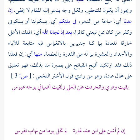
ويجوز أن يكون للتحقير، ولكل وجه يدعو إليه المقام لا يخفى.
إن
عدنا
أي: ساعة من الدهر،
في ملتكم
أي: بسكوتنا أو بسكوتي
وكفر من كان ممن تبعني كافرا،
بعد إذ نجانا الله
أي: الملك الأعلى
خارقا للعادة بما كنا جديرين بالانغماس فيه متابعة للآباء
والأجداد والعشيرة بما له من القدرة والعظمة،
منها
أي: إن فعلنا
ذلك فقد ارتكبنا أقبح القبائح على بصيرة منا بذلك، فهو تعليق
على محال عادة، وهو من وادي قول
الأشتر النخعي
:
[
ص:
3 ]
بقيت وفري وانحرفت عن العلى ولقيت أضيافي بوجه عبوس
إن لم أشن على ابن هند غارة لم تخل يوما من نهاب نفوس