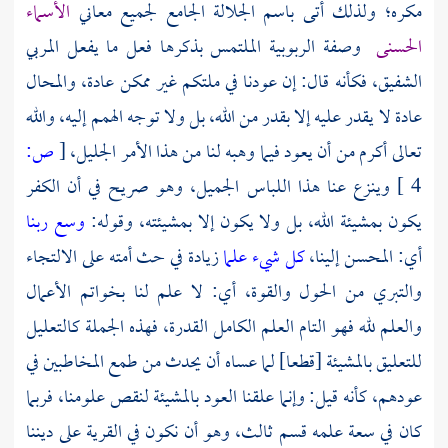
مكره؛ ولذلك أتى باسم الجلالة الجامع لجميع معاني
الأسماء
الحسنى
وصفة الربوبية الملتمس بذكرها فعل ما يفعل المربي
الشفيق، فكأنه قال: إن عودنا في ملتكم غير ممكن عادة، والمحال
عادة لا يقدر عليه إلا بقدر من الله، بل ولا توجه الهمم إليه، والله
تعالى أكرم من أن يعود فيما وهبه لنا من هذا الأمر الجليل،
[
ص:
4 ]
وينزع عنا هذا اللباس الجميل، وهو صريح في أن الكفر
يكون بمشيئة الله، بل ولا يكون إلا بمشيئته، وقوله:
وسع ربنا
أي: المحسن إلينا،
كل شيء علما
زيادة في حث أمته على الالتجاء
والتبري من الحول والقوة، أي: لا علم لنا بخواتم الأعمال
والعلم لله فهو التام العلم الكامل القدرة، فهذه الجملة كالتعليل
للتعليق بالمشيئة [قطعا] لما عساه أن يحدث من طمع المخاطبين في
عودهم، كأنه قيل: وإنما علقنا العود بالمشيئة لنقص علومنا، فربما
كان في سعة علمه قسم ثالث، وهو أن نكون في القرية على ديننا