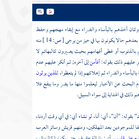
 وكان أخذهم بالبأساء والضراء مع إبقاء مهجهم وحفظ
بعدهم حالا يكونون بها في حيز من يرجى
[
ص:
14 ]
منه
م بالذنوب أو غطى أفهامهم بحيث يصيرون كالبهائم لا
ر عليهم ذلك بقوله:
أفأمن
إلى آخره; ثم أنكر عليهم عدم
 بالبأساء والضراء ثم إهلاكهم إذا لم يتعظوا،
للذين يرثون
 البحث عن الأخبار ليعلموا منها ما يضر وما ينفع فلا
ذلك في الهداية إلى سواء السبيل.
" بقوله: "أن"، أي: أنا،
لو نشاء
أي: في أي وقت أردنا،
يفا للموجودين بعد المهلكين، ومنهم قريش وسائر العرب
بع على قلوبهم
أي: بإزالة عقولهم حتى يكونوا كالبهائم،