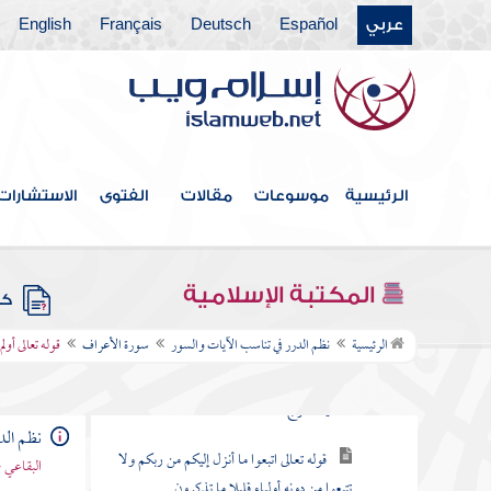
عربي
Español
Deutsch
Français
English
سورة الفاتحة
سورة البقرة
سورة آل عمران
سورة النساء
الرئيسية
موسوعات
مقالات
الفتوى
الاستشارات
سورة " المائدة
سورة الأنعام
المكتبة الإسلامية
كتب
سورة الأعراف
الرئيسية
نظم الدرر في تناسب الآيات والسور
سورة الأعراف
قوله تعالى أول
قوله تعالى المص كتاب أنزل إليك فلا يكن في
صدرك حرج منه
نظم الد
قوله تعالى اتبعوا ما أنزل إليكم من ربكم ولا
البقاعي 
تتبعوا من دونه أولياء قليلا ما تذكرون