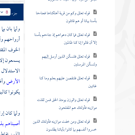
قوله تعالى وكم من قرية أهلكناها فجاءها
جزء
8
بأسنا بياتا أو هم قائلون
ولما بان ب
قوله تعالى فما كان دعواهم إذ جاءهم بأسنا
أرواحهم وأ
إلا أن قالوا إنا كنا ظالمين
الخوف المق
قوله تعالى فلنسألن الذين أرسل إليهم
يسمعون إلا
ولنسألن المرسلين
الاستدلال ع
قوله تعالى فلنقصن عليهم بعلم وما كنا
الأرض
وأظ
غائبين
يكونوا كالب
قوله تعالى والوزن يومئذ الحق فمن ثقلت
موازينه فأولئك هم المفلحون
ولما كان إر
قوله تعالى ومن خفت موازينه فأولئك الذين
أصبناهم بذ
خسروا أنفسهم بما كانوا بآياتنا يظلمون
الذين يخاطب