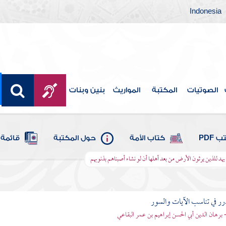
Indonesia
الصوتيات
المكتبة
المواريث
بنين وبنات
 PDF
كتاب الأمة
حول المكتبة
قائمة 
م يهد للذين يرثون الأرض من بعد أهلها أن لو نشاء أصبناهم بذنوبهم
رر في تناسب الآيات والسور
- برهان الدين أبي الحسن إبراهيم بن عمر البقاعي