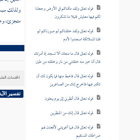
قوله تعالى ولقد مكناكم في الأرض وجعلنا
ولذلك سبب
لكم فيها معايش قليلا ما تشكرون
متجزئ، وعن 
قوله تعالى ولقد خلقناكم ثم صورناكم ثم
قلنا للملائكة اسجدوا لآدم
قوله تعالى قال ما منعك ألا تسجد إذ أمرتك
قال أنا خير منه خلقتني من نار وخلقته من طين
قوله تعالى قال فاهبط منها فما يكون لك أن
الخدمات العلم
تتكبر فيها فاخرج إنك من الصاغرين
تفسير الآية
قوله تعالى قال أنظرني إلى يوم يبعثون
قوله تعالى قال إنك من المنظرين
قوله تعالى قال فبما أغويتني لأقعدن لهم
صراطك المستقيم