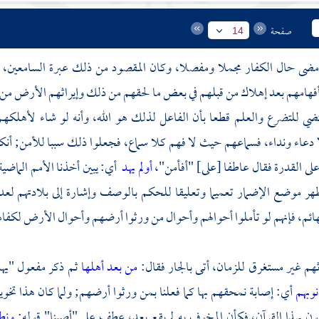
صفحة
14
ما مضى حال الكفار مجملا ومفصلا، وكان المقصود من ذلك عبرة السامعين،
فهامهم بعد إهلاك من قبلهم في بعض ما لحقهم من ذلك وإيراثهم الأرض من 
تضي للتضرع والعلم قطعا بأن الفاعل لذلك هو الله، وأنه لو شاء لأهلكه
 دعاء ونداء، فسماعهم حيث لا فهم كلا سماع، فجعلوا ذلك سببا للأمن; أنك
لى القدرة فقال عاطفا [على] "أفأمن"،
أولم يهد
أي: يبين أخذنا الأمم الماضية
هر موضع الإضمار تعميما وتعليقا للحكم بالوصف وإشارة إلى بلادتهم لعدم
هائم، فإنهم لو تأملوا أحوالهم وأحوال من ورثوا أرضهم وأحوال الأرض لكفاهم 
ثهم غير مستغرق للزمان، أتى بالجار فقال:
من بعد أهلها
ثم ذكر مفعول "يهد
نوبهم
أي: إصابة نمحقهم بها كما فعلنا بمن ورثوا أرضهم; ولما كان هذا تخو
ون بهذا القرآن، فكأن المخوف به لم يقع بعد، عطف على "أصبنا" قوله:
ونط