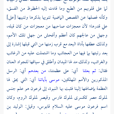
لما على قلوبهم من الطبع وما قادت إليه الحظوظ من الفسق،
وكأنه فصلها عن القصص الماضية تنويها بذكرها وتنبيها [على]
علي قدرها؛ لأن معجزات صاحبها من معجزات من كان قبله،
وجهل من عالجهم كان أعظم وأفحش من جهل تلك الأمم،
ولذلك عطفها بأداة البعد مع قرب زمنها من التي قبلها إشارة إلى
بعد رتبتها بما فيها من العجائب وما اشتملت عليه من الرغائب
والغرائب، ولذلك مد لها الميدان وأطلق في سياقها للجواد العنان
فقال:
ثم بعثنا
أي: على عظمتنا،
من بعدهم
أي: الرسل
المذكورين والأمم المهلكين،
موسى بآياتنا
أي: التي يحق لها
العظمة بإضافتها إلينا فثبت بها النبوة، إلى فرعون هو علم جنس
لملوك
مصر
ككسرى لملوك
فارس
وقيصر لملوك
الروم،
وكان
اسم
فرعون
موسى
عليه السلام
قابوس،
وقيل:
الوليد بن