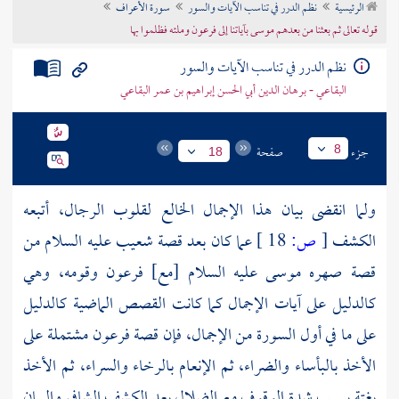
الرئيسية
نظم الدرر في تناسب الآيات والسور
سورة الأعراف
تراجم الأعلام
قوله تعالى ثم بعثنا من بعدهم موسى بآياتنا إلى فرعون وملئه فظلموا بها
نظم الدرر في تناسب الآيات والسور
البقاعي - برهان الدين أبي الحسن إبراهيم بن عمر البقاعي
جزء
صفحة
8
18
ولما انقضى بيان هذا الإجمال الخالع لقلوب الرجال، أتبعه
الكشف
[
ص:
18 ]
عما كان بعد قصة
شعيب
عليه السلام من
قصة صهره
موسى
عليه السلام [مع]
فرعون
وقومه، وهي
كالدليل على آيات الإجمال كما كانت القصص الماضية كالدليل
على ما في أول السورة من الإجمال، فإن قصة
فرعون
مشتملة على
الأخذ بالبأساء والضراء، ثم الإنعام بالرخاء والسراء، ثم الأخذ
بغتة بسبب شدة الوقوف مع الضلال بعد الكشف الشافي والبيان