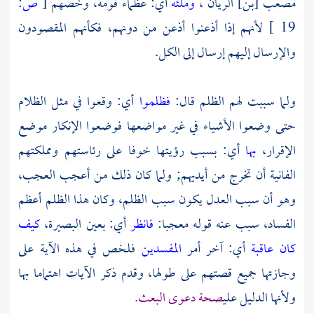
مصعب [بن] الريان
،
وملئه
أي: عظماء قومه، وخصهم
[
ص:
19 ]
لأنهم إذا أذعنوا أذعن من دونهم، فكأنهم المقصودون
والإرسال إليهم إرسال إلى الكل.
ولما سببت لهم الظلم قال:
فظلموا
أي: وقعوا في مثل الظلام
حتى وضعوا الأشياء في غير مواضعها فوضعوا الإنكار موضع
الإقرار،
بها
أي: بسبب رؤيتها خوفا على رئاستهم ومملكتهم
الفانية أن تخرج من أيديهم; ولما كان ذلك من أعجب العجب،
وهو أن سبب العدل يكون سبب الظلم، وكان هذا الظلم أعظم
الفساد، سبب عنه قوله معجبا:
فانظر
أي: بعين البصيرة،
كيف
كان عاقبة
أي: آخر أمر
المفسدين
فلخص في هذه الآية على
وجازتها جميع قصتهم على طولها، وقدم ذكر الآيات اهتماما بها
ولأنها الدليل على
صحة دعوى البعث.