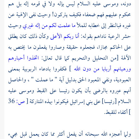
دونه،
وموسى
عليه السلام ليس بإله ولا في قومه إله بل هم
محكوم عليهم فهم ضعفاء فكيف يتركون! وحيث نفى الإلهية عن
غيره فبالنظر إلى خطابه للملأ
ما علمت لكم من إله غيري
وحيث
حشر الرعية ناداهم بقوله:
أنا ربكم الأعلى
وكأن ذلك كان يطلق
على الحاكم مجازا، فجعلوه حقيقة وصاروا يفعلون ما يختص به
الآلهة [من التحليل والتحريم كما قال تعالى:
اتخذوا أحبارهم
ورهبانهم أربابا من دون الله
] فكفروا بادعاء الربوبية بمعنى
العبودية، ونفي المعبود الحق بدليل آية " ما عملت " ، والحاصل
أنهم عيروه بالرضى بأن يكون رئيسا على القبط
وموسى
عليه
السلام [رئيسا] على بني إسرائيل فيكونوا بهذه المتاركة
[
ص:
36
]
أكفاء للقبط.
ولما أعجزه الله سبحانه أن يفعل أكثر مما كان يعمل قبل مجيء