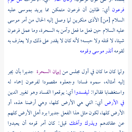
فرعون
أي: ظانين أن
فرعون
متمكن مما يريد
بموسى
عليه
السلام [من] الأذى منكرين لما وصل إليه الحال من أمر
موسى
عليه السلام حين فعل ما فعل وآمن به السحرة، وما عمل
فرعون
شيئا، لا قتله ولا حبسه؛ لأنه كان لا يقدر على ذلك ولا يعترف به
لقومه
أتذر موسى وقومه
ولما كان ما كان في أول مجلس من
إيمان السحرة
جديرا بأن يجر
إليه أمثاله، سموه فسادا وجعلوه مقصودا لفرعون إحماء له
واستغضابا فقالوا:
ليفسدوا
أي: يوقعوا الفساد وهو تغيير الدين
في الأرض
أي: التي هي الأرض كلها، وهي أرضنا هذه، أو
الأرض كلها، لكون مثل هذا الفعل جديرا برد أهل الأرض كلهم
عن عقائدهم
ويذرك وآلهتك
قيل: كان أمر قومه أن يعبدوا