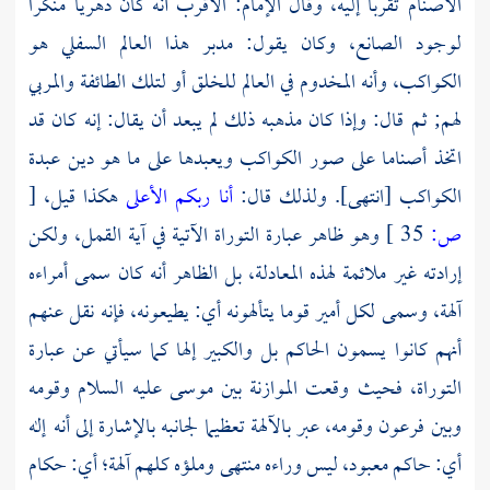
الأصنام تقربا إليه، وقال
الإمام:
الأقرب أنه كان دهريا منكرا
لوجود الصانع، وكان يقول: مدبر هذا العالم السفلي هو
الكواكب، وأنه المخدوم في العالم للخلق أو لتلك الطائفة والمربي
لهم; ثم قال: وإذا كان مذهبه ذلك لم يبعد أن يقال: إنه كان قد
اتخذ أصناما على صور الكواكب ويعبدها على ما هو دين عبدة
الكواكب [انتهى]. ولذلك قال:
أنا ربكم الأعلى
هكذا قيل،
[
ص:
35 ]
وهو ظاهر عبارة التوراة الآتية في آية القمل، ولكن
إرادته غير ملائمة لهذه المعادلة، بل الظاهر أنه كان سمى أمراءه
آلهة، وسمى لكل أمير قوما يتألهونه أي: يطيعونه، فإنه نقل عنهم
أنهم كانوا يسمون الحاكم بل والكبير إلها كما سيأتي عن عبارة
التوراة، فحيث وقعت الموازنة بين
موسى
عليه السلام وقومه
وبين
فرعون
وقومه، عبر بالآلهة تعظيما لجانبه بالإشارة إلى أنه إله
أي: حاكم معبود، ليس وراءه منتهى وملؤه كلهم آلهة؛ أي: حكام