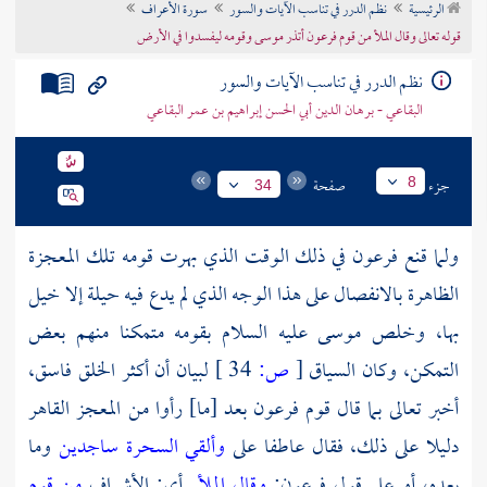
الرئيسية
نظم الدرر في تناسب الآيات والسور
سورة الأعراف
تراجم الأعلام
قوله تعالى وقال الملأ من قوم فرعون أتذر موسى وقومه ليفسدوا في الأرض
نظم الدرر في تناسب الآيات والسور
البقاعي - برهان الدين أبي الحسن إبراهيم بن عمر البقاعي
جزء
صفحة
8
34
ولما قنع
فرعون
في ذلك الوقت الذي بهرت قومه تلك المعجزة
الظاهرة بالانفصال على هذا الوجه الذي لم يدع فيه حيلة إلا خيل
بها، وخلص
موسى
عليه السلام بقومه متمكنا منهم بعض
التمكن، وكان السياق
[
ص:
34 ]
لبيان أن أكثر الخلق فاسق،
أخبر تعالى بما قال قوم
فرعون
بعد [ما] رأوا من المعجز القاهر
دليلا على ذلك، فقال عاطفا على
وألقي السحرة ساجدين
وما
بعده، أو على قول
فرعون:
وقال الملأ
أي: الأشراف
من قوم