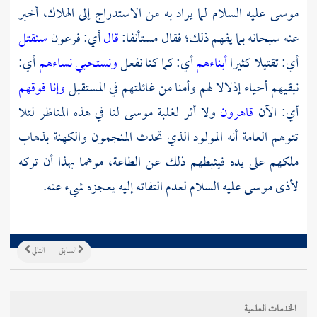
موسى
عليه السلام لما يراد به من الاستدراج إلى الهلاك، أخبر
عنه سبحانه بما يفهم ذلك؛ فقال مستأنفا:
قال
أي: فرعون
سنقتل
أي: تقتيلا كثيرا
أبناءهم
أي: كما كنا نفعل
ونستحيي نساءهم
أي:
نبقيهم أحياء إذلالا لهم وأمنا من غائلتهم في المستقبل
وإنا فوقهم
أي: الآن
قاهرون
ولا أثر لغلبة
موسى
لنا في هذه المناظر لئلا
تتوهم العامة أنه المولود الذي تحدث المنجمون والكهنة بذهاب
ملكهم على يده فيثبطهم ذلك عن الطاعة، موهما بهذا أن تركه
لأذى
موسى
عليه السلام لعدم التفاته إليه يعجزه شيء عنه.
السابق
التالي
الخدمات العلمية