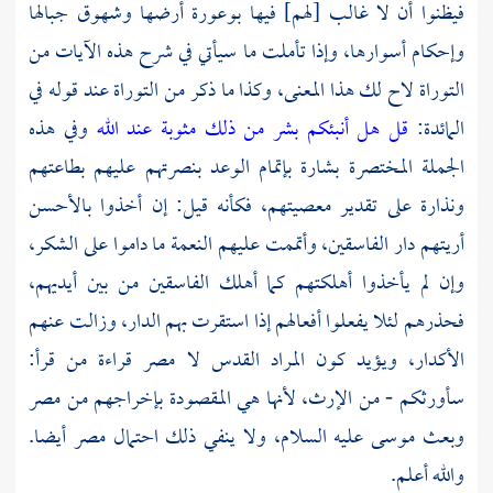
فيظنوا أن لا غالب [لهم] فيها بوعورة أرضها وشهوق جبالها
وإحكام أسوارها، وإذا تأملت ما سيأتي في شرح هذه الآيات من
التوراة لاح لك هذا المعنى، وكذا ما ذكر من التوراة عند قوله في
المائدة:
قل هل أنبئكم بشر من ذلك مثوبة عند الله
وفي هذه
الجملة المختصرة بشارة بإتمام الوعد بنصرتهم عليهم بطاعتهم
ونذارة على تقدير معصيتهم، فكأنه قيل: إن أخذوا بالأحسن
أريتهم دار الفاسقين، وأتممت عليهم النعمة ما داموا على الشكر،
وإن لم يأخذوا أهلكتهم كما أهلك الفاسقين من بين أيديهم،
فحذرهم لئلا يفعلوا أفعالهم إذا استقرت بهم الدار، وزالت عنهم
الأكدار، ويؤيد كون المراد
القدس
لا
مصر
قراءة من قرأ:
سأورثكم - من الإرث، لأنها هي المقصودة بإخراجهم من
مصر
وبعث
موسى
عليه السلام، ولا ينفي ذلك احتمال
مصر
أيضا.
والله أعلم.