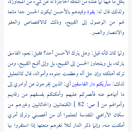
بكل ما فيها لما عنده من الملكة الحاجزة له عن شيء من المجاوزة،
ولذلك قال له:
بقوة
وقيدهم بالأحسن ليكون الحسن جدا مانعا
لهم من الوصول إلى القبيح، وذلك كالاقتصاص والعفو
والانتصار والصبر.
ولما كان كأنه قيل: وهل يترك الأحسن أحد؟ فقيل: نعم، الفاسق
يتركه، بل ويتجاوز الحسن إلى القبيح، بل وإلى أقبح القبيح، ومن
تركه أهلكته وإن جل آله وعظمت جنوده وأمواله، قال كالتعليل
لذلك:
سأريكم دار الفاسقين
أي: الذين يخرجون عن أوامري إلى
ما أنهاهم عنه فأنصركم عليهم وأمكنكم بفسقهم من رقابهم
وأموالهم من
[
ص:
82 ]
الكنعانيين والحاثانيين وغيرهم من
سكان الأراضي المقدسة لتعلموا أن من أغصبني وترك أمري
أمكنت منه، وإنما ذكر الدار لئلا تغرهم منعتها إذا استقروا بها