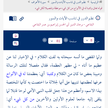
الرئيسية
نظم الدرر في تناسب الآيات والسور
سورة الأعراف
تراجم الأعلام
قوله تعالى وكتبنا له في الألواح من كل شيء موعظة وتفصيلا لكل شيء
نظم الدرر في تناسب الآيات والسور
البقاعي - برهان الدين أبي الحسن إبراهيم بن عمر البقاعي
جزء
صفحة
8
81
ولما انقضى ما أنسه سبحانه به لفت الكلام - في الإخبار لنا عن
عظيم ما آتاه - لي مظهر العظمة، فقال مفصلا لتلك الرسالة
ومبينا بعض ما كان من الكلام
وكتبنا
أي: بعظمتنا
له في الألواح
عرفها لعظمتها تنبيها على أنها لجلالة ما اختصت به كأنها المختصة
بهذا الاسم، وأعظم من هذا جعل قلب النبي الأمي لوحا قابلا لما
يلقى إليه جامعا لعلوم الأولين والآخرين
من كل شيء
أي:
يحتاجه بنو إسرائيل، وذلك هو العشر الآيات التي نسبتها إلى