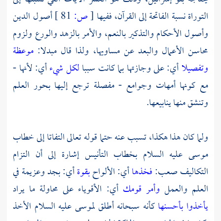
التوراة نسبة الفاتحة إلى القرآن، ففيها
[
ص:
81 ]
أصول الدين
وأصول الأحكام والتذكير بالنعم، والأمر بالزهد والورع ولزوم
محاسن الأعمال والبعد عن مساويها، ولذا قال مبدلا:
موعظة
وتفصيلا
أي: على وجازتها بما كانت سببا
لكل شيء
أي: لأنها -
مع كونها أمهات وجوامع - مفصلة ترجع إليها بحور العلم
وتنشق منها ينابيعها.
ولما كان هذا هكذا، تسبب عنه حتما قوله تعالى التفاتا إلى خطاب
موسى
عليه السلام بخطاب التأنيس إشارة إلى أن التزام
التكاليف صعب:
فخذها
أي: الألواح
بقوة
أي: بجد وعزيمة في
العلم والعمل
وأمر قومك
أي: الأقوياء على محاولة ما يراد
يأخذوا بأحسنها
كأنه سبحانه أطلق
لموسى
عليه السلام الأخذ