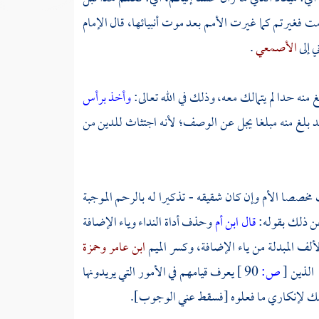
 مت فغيرتم كما غيرت الأمم بعد موت أنبيائها، قال
الإمام
ني
إلى
الأصمعي
.
 منه حدا لم يتمالك معه، وذلك في الله تعالى:
وأخذ برأس
د بلغ منه مبلغا يجل عن الوصف؛ لأنه اجتثاث للدين من
مخصصا الأم وإن كان شقيقه - تذكيرا له بالرحم الموجبة
عن ذلك بقوله:
قال ابن أم
وحذف أداة النداء وياء الإضافة
ألف المبدلة من ياء الإضافة، وكسر الميم
ابن عامر
وحمزة
الذين
[
ص:
90 ]
يعرف قيامهم في الأمور التي يريدونها
لك لإنكاري ما فعلوه [فسقط عني الوجوب].