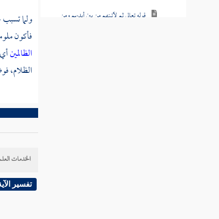
قوله تعالى ثم لآتينهم من بين أيديهم ومن
ولما تسبب 
خلفهم وعن أيمانهم وعن شمائلهم
فأكون ملوما
قوله تعالى قال اخرج منها مذءوما مدحورا
الظالمين
أي:
لمن تبعك منهم لأملأن جهنم منكم أجمعين
الظلام، فوض
قوله تعالى ويا آدم اسكن أنت وزوجك الجنة
فكلا من حيث شئتما ولا تقربا هذه الشجرة
قوله تعالى فوسوس لهما الشيطان ليبدي لهما ما
ووري عنهما من سوآتهما
قوله تعالى وقاسمهما إني لكما لمن الناصحين
الخدمات العلم
قوله تعالى فدلاهما بغرور فلما ذاقا الشجرة
تفسير الآية
بدت لهما سوآتهما
قوله تعالى قالا ربنا ظلمنا أنفسنا وإن لم تغفر