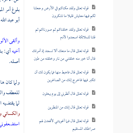
قوله تعالى ولقد مكناكم في الأرض وجعلنا
بلوغ أمر ال
لكم فيها معايش قليلا ما تشكرون
أبو عبد الله 
قوله تعالى ولقد خلقناكم ثم صورناكم ثم
قلنا للملائكة اسجدوا لآدم
وألقى الأل
أخيه
أي: ب
قوله تعالى قال ما منعك ألا تسجد إذ أمرتك
قال أنا خير منه خلقتني من نار وخلقته من طين
أصله.
قوله تعالى قال فاهبط منها فما يكون لك أن
تتكبر فيها فاخرج إنك من الصاغرين
ولما كان
ها
للعطف والر
قوله تعالى قال أنظرني إلى يوم يبعثون
لما يقتضيه 
قوله تعالى قال إنك من المنظرين
والكسائي
و
قوله تعالى قال فبما أغويتني لأقعدن لهم
استضعفوني
صراطك المستقيم