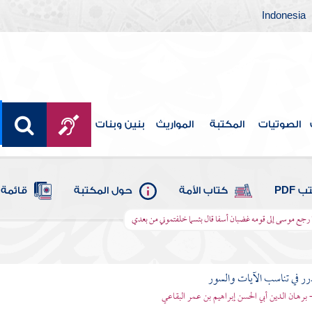
Indonesia
الصوتيات
المكتبة
المواريث
بنين وبنات
 PDF
كتاب الأمة
حول المكتبة
قائمة 
ما رجع موسى إلى قومه غضبان أسفا قال بئسما خلفتموني من بعدي
رر في تناسب الآيات والسور
- برهان الدين أبي الحسن إبراهيم بن عمر البقاعي