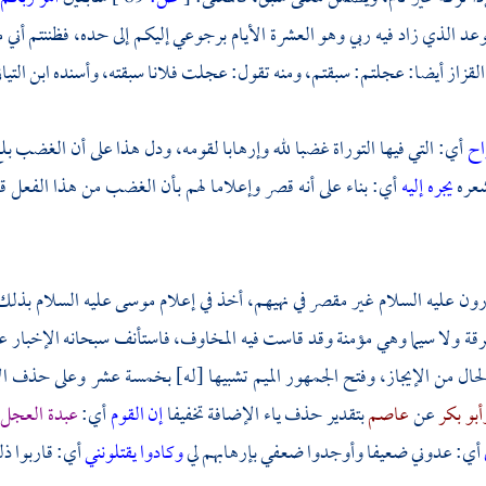
موعد الذي زاد فيه ربي وهو العشرة الأيام برجوعي إليكم إلى حده، فظننتم أني
القزاز
أيضا: عجلتم: سبقتم، ومنه تقول: عجلت فلانا سبقته، وأسنده
ابن التيا
واح
أي: التي فيها التوراة غضبا لله وإرهابا لقومه، ودل هذا على أن الغضب بلغ
شعره
يجره إليه
أي: بناء على أنه قصر وإعلاما لهم بأن الغضب من هذا الفعل ق
رون
عليه السلام غير مقصر في نهيهم، أخذ في إعلام
موسى
عليه السلام بذلك 
قة ولا سيما وهي مؤمنة وقد قاست فيه المخاوف، فاستأنف سبحانه الإخبار 
الحال من الإيجاز، وفتح الجمهور الميم تشبيها [له] بخمسة عشر وعلى حذف ال
أبو بكر
عن
عاصم
بتقدير حذف ياء الإضافة تخفيفا
إن القوم
أي:
عبدة العجل
أي: عدوني ضعيفا وأوجدوا ضعفي بإرهابهم لي
وكادوا يقتلونني
أي: قاربوا ذ