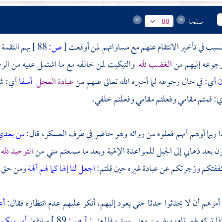
صفحة
88
السبب في تأخير الانتقام عنهم مع مساواتهم لمن أوقعت
[
ص:
88 ]
بهم النقمة
جوعه إليهم من
الغضب لله
والتبكيت لمن خالفه مع ما اشتمل عليه من الر
ن
أي: في حال رجوعه لما أخبره الله تعالى عنهم من
عبادة العجل
أسفا
أي: ش
ي: قمتم مقامي وفعلتم مقامي وفعلتم خلفي.
ا ربما أوهم أنهم فعلوه من روائه وهو حاضر في طرف العسكر، قال:
من بعد
ون بعد ذهابي إلى الجبل للمواعدة الإلهية وبعد ما سمعتم مني من
التوحيد لله
كففتكم وزجرتكم عن عبادة غيره حين قلتم:
اجعل لنا إلها كما لهم آلهة
ومن حق ال
 أمرهم أن لا يحدثوا حدثا حتى يعود إليهم، أنكر عليهم عدم انتظاره فقال:
أع
ذا تركه غير تام، ويضمن معنى سبق، فالمعنى:
[
ص:
89 ]
سابقين
أمر ربكم