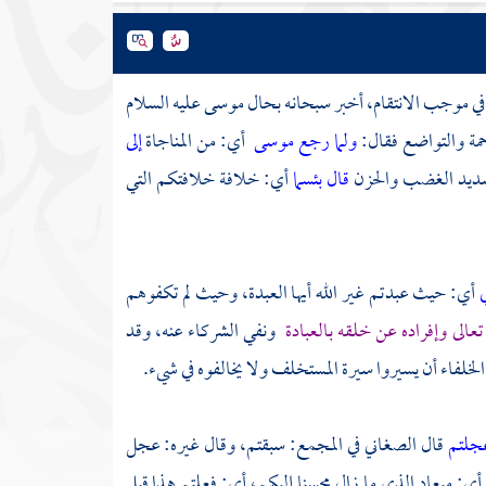
 في موجب الانتقام، أخبر سبحانه بحال
موسى
عليه السلام
حمة والتواضع فقال:
ولما رجع موسى
أي: من المناجاة
إلى
ديد الغضب والحزن
قال بئسما
أي: خلافة خلافتكم التي
ي
أي: حيث عبدتم غير الله أيها العبدة، وحيث لم تكفوهم
 تعالى وإفراده عن خلقه بالعبادة
ونفي الشركاء عنه، وقد
خلفاء أن يسيروا سيرة المستخلف ولا يخالفوه في شيء.
جلتم
قال
الصغاني
في المجمع: سبقتم، وقال غيره: عجل
أي: ميعاد الذي ما زال محسنا إليكم، أي: فعلتم هذا قبل