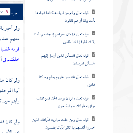
قوله تعالى وكم من قرية أهلكناها فجاءها
جزء
8
بأسنا بياتا أو هم قائلون
ولما أخبر ب
قوله تعالى فما كان دعواهم إذ جاءهم بأسنا
معهم عند ر
إلا أن قالوا إنا كنا ظالمين
قومه غضبا
قوله تعالى فلنسألن الذين أرسل إليهم
خلفتموني
أ
ولنسألن المرسلين
قوله تعالى فلنقصن عليهم بعلم وما كنا
ولما كان هذ
غائبين
أيها الموحد
قوله تعالى والوزن يومئذ الحق فمن ثقلت
رأيتم حين 
موازينه فأولئك هم المفلحون
قوله تعالى ومن خفت موازينه فأولئك الذين
ولما كان قد
خسروا أنفسهم بما كانوا بآياتنا يظلمون
عن الأمر، إ