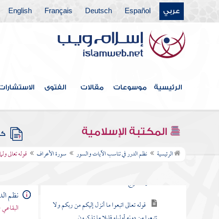
عربي
Español
Deutsch
Français
English
سورة الفاتحة
سورة البقرة
سورة آل عمران
سورة النساء
الرئيسية
موسوعات
مقالات
الفتوى
الاستشارات
سورة " المائدة
سورة الأنعام
المكتبة الإسلامية
كتب
سورة الأعراف
الرئيسية
نظم الدرر في تناسب الآيات والسور
سورة الأعراف
قوله تعالى ول
قوله تعالى المص كتاب أنزل إليك فلا يكن في
صدرك حرج منه
نظم الد
قوله تعالى اتبعوا ما أنزل إليكم من ربكم ولا
البقاعي 
تتبعوا من دونه أولياء قليلا ما تذكرون